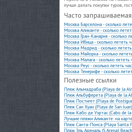
лучше делать покупки туров, гос
Часто запрашиваема
Москва Барселона - сколько лет
Москва Аликанте - сколько лете
Москва Гран-Канария - сколько л
Москва Ибица - сколько лететь 
Москва Мадрид - сколько лететь
Москва Майорка - сколько летет
Москва Малага - сколько лететь
Москва Реус - сколько лететь ча
Москва Тенерифе - сколько лете
Полезные ссылки
Пляж Альмадраба (Playa de la Al
Пляж Альбуферета (Playa de la Al
Пляж Постигет (Playa de Postigue
Пляж Сан Хуан (Playa de San Juan
Пляж Кабо де Уэртас (Cabo de la
Лучшие пляжи Аликанте: на карте
Пляж Санта-Понса (Playa Santa P
Пляж Эль Ареналь (S Arenal Beach