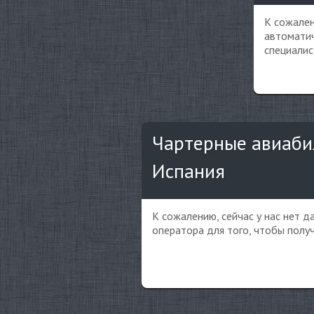
К сожален
автоматич
специалис
Чартерные авиаби
Испания
К сожалению, сейчас у нас нет 
оператора для того, чтобы полу