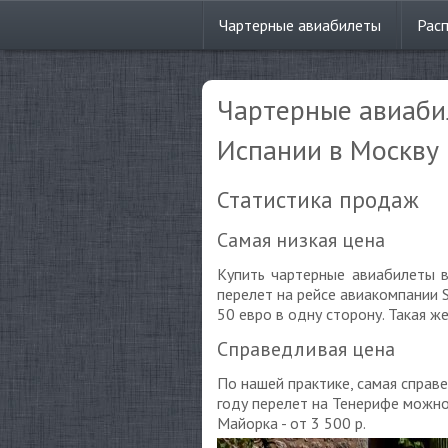
Чартерные
авиабилеты
Рас
Чартерные авиабил
Испании в Москву
Статистика продаж
Самая низкая цена
Купить чартерные авиабилеты в
перелет на рейсе авиакомпании 
50 евро в одну сторону. Такая ж
Справедливая цена
По нашей практике, самая справ
году перелет на Тенерифе можно б
Майорка - от 3 500 р.