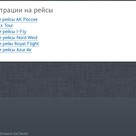
страции на рейсы
е рейсы АК Россия
x Tour
 рейсы I-Fly
е рейсы Nord Wind
 рейы Royal Flight
 рейсы Azur Air
Oneaero-GoCharter