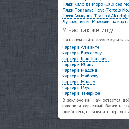
Пляж Кало де Моро (Calo des Mor
Пляж Портальс Ноус (Portals Nou
Пляж Алькудия (Platja d Alcudia)
Лучшие пляжи Майорки: на карте,
У нас так же ищут
На нашем сайте можно купить а
чартер в Аликанте
чартер в Барселону
чартер в Гран-Канарию
чартер в Ибицу
чартер в Мадрид
чартер в Майорку
чартер в Малагу
чартер в Реус
чартер в Тенерифе
В заключении Нам остается доб
накопили серьезный багаж и с
ошибетесь, если купите перелет 