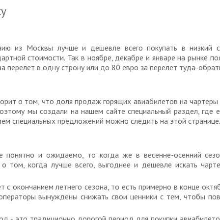
ку
ию из Москвы лучше и дешевле всего покупать в низкий с
артной стоимости. Так в ноябре, декабре и январе на рынке по
а перелет в одну строну или до 80 евро за перелет туда-обрат
ворит о том, что доля продаж горящих авиабилетов на чартеры
оэтому мы создали на нашем сайте специальный раздел, где
нием специальных предложений можно следить на этой странице
е понятно и ожидаемо, то когда же в весенне-осенний сез
 о том, когда лучше всего, выгоднее и дешевле искать чарт
т с окончанием летнего сезона, то есть примерно в конце октя
операторы вынуждены снижать свои ценники с тем, чтобы пов
д - это традиционно дорогой период для покупки авиабилетов.