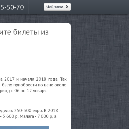
65-50-70
Мой заказ
ите билеты из
а 2017 и начала 2018 года. Так
о было приобрести по цене около
риод с 06 по 12 января.
еделах 250-300 евро. В 2018
5 600 р, Малага - 7 000 р, а