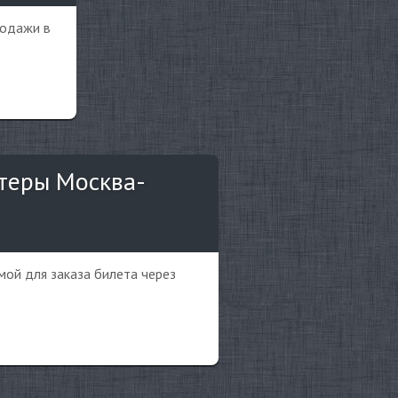
родажи в
ртеры Москва-
мой для заказа билета через