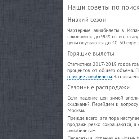
Наши советы по поис
Низкий сезон
Чартерные авиабилеты в Испан
сэкономить до 90% от его станд
цены опускаются до 40-50 евро з
Горящие вылеты
Статистика 2017-2019 годов го
процентов от общего объема. П
горящие авиабилеты
. За появле
Сезонные распродажи
Если падение цен зимой вполн
скидками? Перейдем к вопросу
Москвы.
Прежде всего, эта пора наступае
продажи резко сокращаются, а 
авиабилетам.
Перелеты в Испанию на Новый го