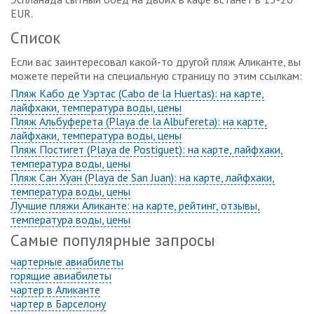
EUR.
Список
Если вас заинтересовал какой-то другой пляж Аликанте, вы
можете перейти на специальную страницу по этим ссылкам:
Пляж Кабо де Уэртас (Cabo de la Huertas): на карте,
лайфхаки, температура воды, цены
Пляж Альбуферета (Playa de la Albufereta): на карте,
лайфхаки, температура воды, цены
Пляж Постигет (Playa de Postiguet): на карте, лайфхаки,
температура воды, цены
Пляж Сан Хуан (Playa de San Juan): на карте, лайфхаки,
температура воды, цены
Лучшие пляжи Аликанте: на карте, рейтинг, отзывы,
температура воды, цены
Самые популярные запросы
чартерные авиабилеты
горящие авиабилеты
чартер в Аликанте
чартер в Барселону