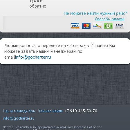
туда и
обратно
Не можете найти нужный рейс?
Способы оплаты
Любые вопросы о перелете на чартерах в Испанию Вы
можете задать нашим менеджерам по
email
info@gocharter.ru
Наши менеджеры
Как нас найти
+7 910 465-50-70
info@gocharter.ru
Чартерные авиабилеты предоставлены альянсом Oneaero-GoCharter