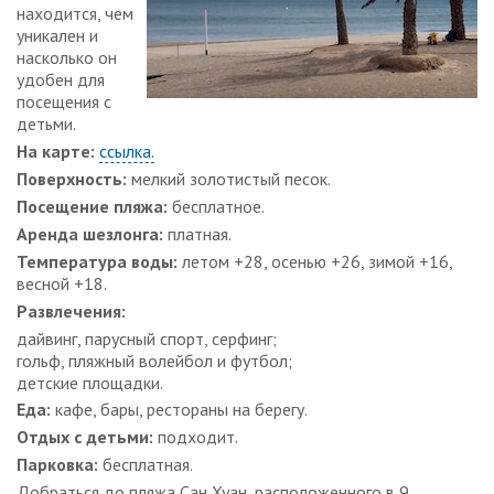
находится, чем
уникален и
насколько он
удобен для
посещения с
детьми.
На карте:
ссылка.
Поверхность:
мелкий золотистый песок.
Посещение пляжа:
бесплатное.
Аренда шезлонга:
платная.
Температура воды:
летом +28, осенью +26, зимой +16,
весной +18.
Развлечения:
дайвинг, парусный спорт, серфинг;
гольф, пляжный волейбол и футбол;
детские площадки.
Еда:
кафе, бары, рестораны на берегу.
Отдых с детьми:
подходит.
Парковка:
бесплатная.
Добраться до пляжа Сан Хуан, расположенного в 9