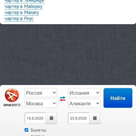
чартер в Тенерифе
чартер в Майорку
чартер в Малагу
чартер в Реус
Билеты