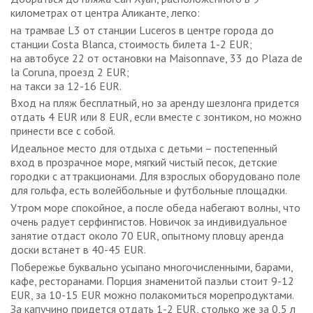
километрах от центра Аликанте, легко:
на трамвае L3 от станции Luceros в центре города до
станции Costa Blanca, стоимость билета 1-2 EUR;
на автобусе 22 от остановки на Maisonnave, 33 до Plaza de
la Coruna, проезд 2 EUR;
на такси за 12-16 EUR.
Вход на пляж бесплатный, но за аренду шезлонга придется
отдать 4 EUR или 8 EUR, если вместе с зонтиком, но можно
принести все с собой.
Идеальное место для отдыха с детьми – постепенный
вход в прозрачное море, мягкий чистый песок, детские
городки с аттракционами. Для взрослых оборудовано поле
для гольфа, есть волейбольные и футбольные площадки.
Утром море спокойное, а после обеда набегают волны, что
очень радует серфингистов. Новичок за индивидуальное
занятие отдаст около 70 EUR, опытному пловцу аренда
доски встанет в 40-45 EUR.
Побережье буквально усыпано многочисленными, барами,
кафе, ресторанами. Порция знаменитой паэльи стоит 9-12
EUR, за 10-15 EUR можно полакомиться морепродуктами.
За капучино придется отдать 1-2 EUR, столько же за 0,5 л