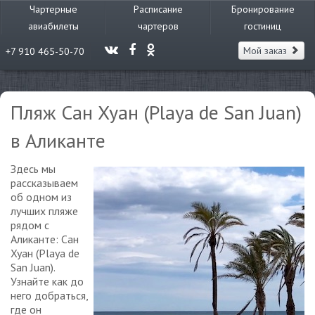
Чартерные
Расписание
Бронирование
авиабилеты
чартеров
гостиниц
Мой заказ
+7 910 465-50-70
Пляж Сан Хуан (Playa de San Juan)
в Аликанте
Здесь мы
рассказываем
об одном из
лучших пляже
рядом с
Аликанте: Сан
Хуан (Playa de
San Juan).
Узнайте как до
него добраться,
где он