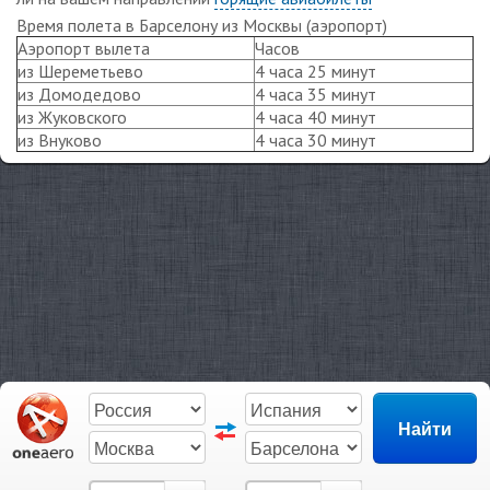
Время полета в Барселону из Москвы (аэропорт)
Аэропорт вылета
Часов
из Шереметьево
4 часа 25 минут
из Домодедово
4 часа 35 минут
из Жуковского
4 часа 40 минут
из Внуково
4 часа 30 минут