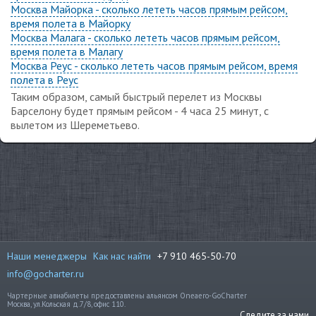
Москва Майорка - сколько лететь часов прямым рейсом,
время полета в Майорку
Москва Малага - сколько лететь часов прямым рейсом,
время полета в Малагу
Москва Реус - сколько лететь часов прямым рейсом, время
полета в Реус
Таким образом, самый быстрый перелет из Москвы
Барселону будет прямым рейсом - 4 часа 25 минут, с
вылетом из Шереметьево.
Наши менеджеры
Как нас найти
+7 910 465-50-70
info@gocharter.ru
Чартерные авиабилеты предоставлены альянсом Oneaero-GoCharter
Москва, ул.Кольская д.7/8, офис 110.
Следите за нами