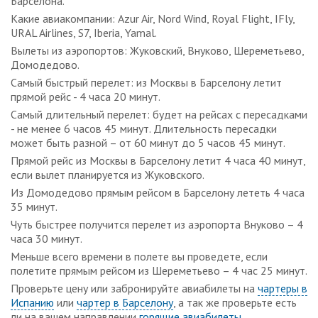
Барселона.
Какие авиакомпании: Azur Air, Nord Wind, Royal Flight, IFly,
URAL Airlines, S7, Iberia, Yamal.
Вылеты из аэропортов: Жуковский, Внуково, Шереметьево,
Домодедово.
Самый быстрый перелет: из Москвы в Барселону летит
прямой рейс - 4 часа 20 минут.
Самый длительный перелет: будет на рейсах с пересадками
- не менее 6 часов 45 минут. Длительность пересадки
может быть разной – от 60 минут до 5 часов 45 минут.
Прямой рейс из Москвы в Барселону летит 4 часа 40 минут,
если вылет планируется из Жуковского.
Из Домодедово прямым рейсом в Барселону лететь 4 часа
35 минут.
Чуть быстрее получится перелет из аэропорта Внуково – 4
часа 30 минут.
Меньше всего времени в полете вы проведете, если
полетите прямым рейсом из Шереметьево – 4 час 25 минут.
Проверьте цену или забронируйте авиабилеты на
чартеры в
Испанию
или
чартер в Барселону
, а так же проверьте есть
ли на вашем направлении
горящие авиабилеты