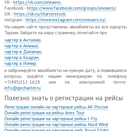
VK -
https://vk.com/oneaero
,
Facebook -
https://www.facebook.com/groups/oneaero/
,
OK -
https://ok.ru/charterstock
,
Instgram -
https://www.instagram.com/oneaero.ru/
,
На нашем сайте представлены авиабилеты во все курорты
Турции. Зайдите на нашу страничку, почитайте про
чартер в Анталию
,
чартер в Аланью
,
чартер в Даламан
,
чартер в Бодрум
,
чартер в Измир
,
и забронируйте авиабилеты на нужную дату, а появившиеся
вопросы задайте нашим менеджерам по телефону
+7(495)212-1628 или по электронной почте:
info@gocharter.ru
Полезно знать о регистрации на рейсы
Регистрация онлайн на чартерные рейсы АК Россия
Онлайн регистрация на рейсы Anex Tour
Онлайн регистрация на чартерные рейсы I-Fly
Онлайн регистрация на чартерные рейсы Nord Wind
Онлайн регистрация на чартерные рейс Royal Flight