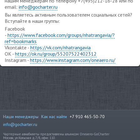
нашим менеджерам по телефону +7(495)212-16-28 или по
email:
info@gocharter.ru
Вы являетесь активным пользователем социальных сетей?
Вступайте в наши группы:
Facebook
-
https://www.facebook.com/groups/nhatrangavia/?
ref=bookmarks
Vkontakte -
https://vk.com/nhatrangavia
OK -
https://ok.ru/group/55207522402312
Instagram -
https://www.instagram.com/oneaero.ru/
Наши менеджеры
Как нас найти
+7 910 465-50-70
info@gocharter.ru
Чартерные авиабилеты предоставлены альянсом Oneaero-GoCharter
Москва, ул.Кольская д.7/8, офис 110.