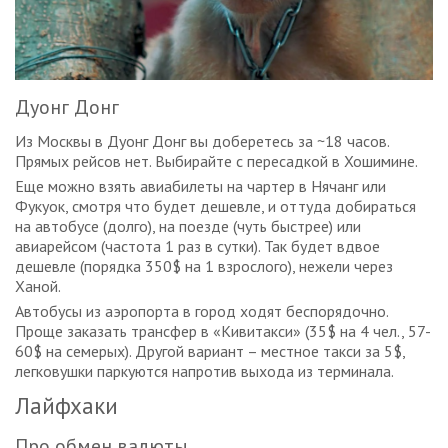
Дуонг Донг
Из Москвы в Дуонг Донг вы доберетесь за ~18 часов.
Прямых рейсов нет. Выбирайте с пересадкой в Хошимине.
Еще можно взять авиабилеты на чартер в Нячанг или
Фукуок, смотря что будет дешевле, и оттуда добираться
на автобусе (долго), на поезде (чуть быстрее) или
авиарейсом (частота 1 раз в сутки). Так будет вдвое
дешевле (порядка 350$ на 1 взрослого), нежели через
Ханой.
Автобусы из аэропорта в город ходят беспорядочно.
Проще заказать трансфер в «Кивитакси» (35$ на 4 чел., 57-
60$ на семерых). Другой вариант – местное такси за 5$,
легковушки паркуются напротив выхода из терминала.
Лайфхаки
Про обмен валюты