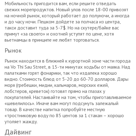
Мобильность пригодится вам, если решите отведать
свежих морепродуктов. Новый улов после 18-00 привозят
на ночной рынок, который работает до полуночи, а иногда
и до часу ночи. Пешком дойдете за полчаса из центра,
такси доставит туда за 5-7$. Но на скутере/байке вас
примут «за своего» и охотней уступят по цене, хотя
вьетнамцы в принципе не любят торговаться.
Рынок
Рынок находится в ближней к курортной зоне части города
нa Vo Thi Sau Street, в 15-ти минутах ходьбы от маяка. Над
палатками горят фонарики, так что издалека хорошо
видно. Стоимость блюд от 5-20 до 60-70 долларов. Дары
моря (гребешки, мидии, кальмаров, морских ежей,
лобстеров, креветок) готовят прямо на глазах у
покупателей. Настаивайте на том, чтобы приготавливаемое
«шевелилось». Иначе вам могут подсунуть залежалый
товар. В качестве напитка попробуйте местную
«тростниковую воду по 85 центов за 1 стакан – хорошо
утоляет жажду.
Дайвинг