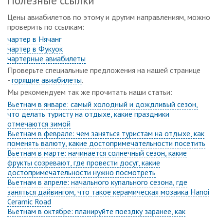
Полезные ссылки
Цены авиабилетов по этому и другим направлениям, можно
проверить по ссылкам:
чартер в Нячанг
чартер в Фукуок
чартерные авиабилеты
Проверьте специальные предложения на нашей странице
-
горящие авиабилеты
.
Мы рекомендуем так же прочитать наши статьи:
Вьетнам в январе: самый холодный и дождливый сезон,
что делать туристу на отдыхе, какие праздники
отмечаются зимой
Вьетнам в феврале: чем заняться туристам на отдыхе, как
поменять валюту, какие достопримечательности посетить
Вьетнам в марте: начинается солнечный сезон, какие
фрукты созревают, где провести досуг, какие
достопримечательности нужно посмотреть
Вьетнам в апреле: начального купального сезона, где
заняться дайвингом, что такое керамическая мозаика Hanoi
Ceramic Road
Вьетнам в октябре: планируйте поездку заранее, как