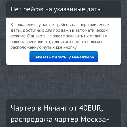
Нет рейсов на указанные даты!
К сожалению, у нас нет рейсов на запрашиваемые
даты, доступных для продажи в автоматическом
режиме. Однако вы можете заказать их онлайн у
нашего специалиста, для этого просто нажмите
расположенную чуть ниже кнопку.
Заказать билеты у менеджера
Чартер в Нячанг от 40EUR,
распродажа чартер Москва-