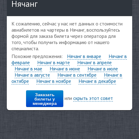
Нячанг
К сожалению, сейчас у нас нет данных о стоимости
авиабилетов на чартеры в Нячанг, воспользуйтесь
формой для заказа билета через оператора для
того, чтобы получить информацию от нашего
специалиста.
Похожие предложения:
Нячанг в январе
Нячанг в
феврале
Нячанг в марте
Нячанг в апреле
Нячанг в мае
Нячанг в июне
Нячанг в июле
Нячанг в августе
Нячанг в сентябре
Нячанг в
октябре
Нячанг в ноябре
Нячанг в декабре
Заказать
или
скрыть этот совет
билеты у
менеджера