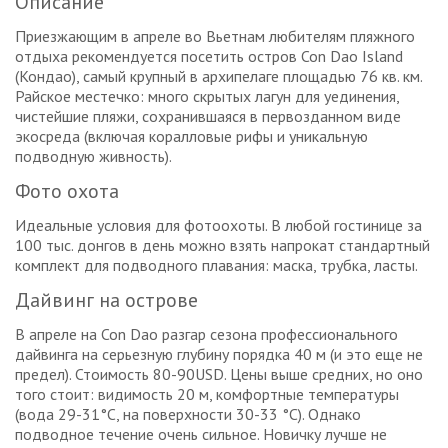
Описание
Приезжающим в апреле во Вьетнам любителям пляжного
отдыха рекомендуется посетить остров Con Dao Island
(Кондао), самый крупный в архипелаге площадью 76 кв. км.
Райское местечко: много скрытых лагун для уединения,
чистейшие пляжи, сохранившаяся в первозданном виде
экосреда (включая коралловые рифы и уникальную
подводную живность).
Фото охота
Идеальные условия для фотоохоты. В любой гостинице за
100 тыс. донгов в день можно взять напрокат стандартный
комплект для подводного плавания: маска, трубка, ласты.
Дайвинг на острове
В апреле на Con Dao разгар сезона профессионального
дайвинга на серьезную глубину порядка 40 м (и это еще не
предел). Стоимость 80-90USD. Цены выше средних, но оно
того стоит: видимость 20 м, комфортные температуры
(вода 29-31°C, на поверхности 30-33 °C). Однако
подводное течение очень сильное. Новичку лучше не