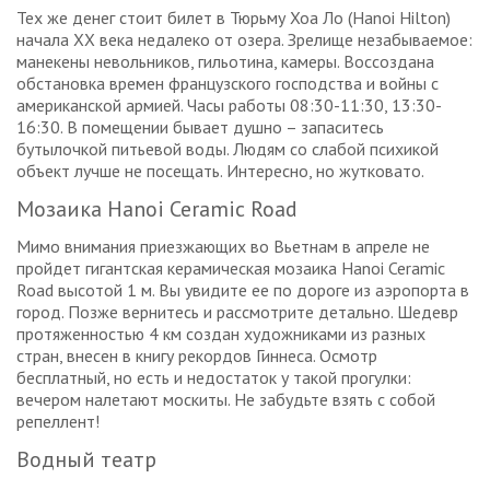
Тех же денег стоит билет в Тюрьму Хоа Ло (Hanoi Hilton)
начала XX века недалеко от озера. Зрелище незабываемое:
манекены невольников, гильотина, камеры. Воссоздана
обстановка времен французского господства и войны с
американской армией. Часы работы 08:30-11:30, 13:30-
16:30. В помещении бывает душно – запаситесь
бутылочкой питьевой воды. Людям со слабой психикой
объект лучше не посещать. Интересно, но жутковато.
Мозаика Hanoi Ceramic Road
Мимо внимания приезжающих во Вьетнам в апреле не
пройдет гигантская керамическая мозаика Hanoi Ceramic
Road высотой 1 м. Вы увидите ее по дороге из аэропорта в
город. Позже вернитесь и рассмотрите детально. Шедевр
протяженностью 4 км создан художниками из разных
стран, внесен в книгу рекордов Гиннеса. Осмотр
бесплатный, но есть и недостаток у такой прогулки:
вечером налетают москиты. Не забудьте взять с собой
репеллент!
Водный театр