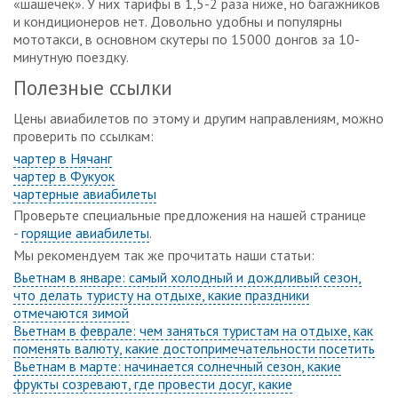
«шашечек». У них тарифы в 1,5-2 раза ниже, но багажников
и кондиционеров нет. Довольно удобны и популярны
мототакси, в основном скутеры по 15000 донгов за 10-
минутную поездку.
Полезные ссылки
Цены авиабилетов по этому и другим направлениям, можно
проверить по ссылкам:
чартер в Нячанг
чартер в Фукуок
чартерные авиабилеты
Проверьте специальные предложения на нашей странице
-
горящие авиабилеты
.
Мы рекомендуем так же прочитать наши статьи:
Вьетнам в январе: самый холодный и дождливый сезон,
что делать туристу на отдыхе, какие праздники
отмечаются зимой
Вьетнам в феврале: чем заняться туристам на отдыхе, как
поменять валюту, какие достопримечательности посетить
Вьетнам в марте: начинается солнечный сезон, какие
фрукты созревают, где провести досуг, какие