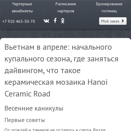
Чартерные
Расписание
Бронирование
авиабилеты
чартеров
гостиниц
Мой заказ
+7 910 465-50-70
Вьетнам в апреле: начального
купального сезона, где заняться
дайвингом, что такое
керамическая мозаика Hanoi
Ceramic Road
Весенние каникулы
Первые советы
От дождей и туманов не осталось и следа. Везде