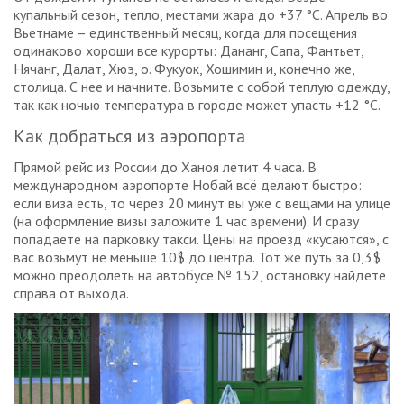
купальный сезон, тепло, местами жара до +37 °C. Апрель во
Вьетнаме – единственный месяц, когда для посещения
одинаково хороши все курорты: Дананг, Сапа, Фантьет,
Нячанг, Далат, Хюэ, о. Фукуок, Хошимин и, конечно же,
столица. С нее и начните. Возьмите с собой теплую одежду,
так как ночью температура в городе может упасть +12 °C.
Как добраться из аэропорта
Прямой рейс из России до Ханоя летит 4 часа. В
международном аэропорте Нобай всё делают быстро:
если виза есть, то через 20 минут вы уже с вещами на улице
(на оформление визы заложите 1 час времени). И сразу
попадаете на парковку такси. Цены на проезд «кусаются», с
вас возьмут не меньше 10$ до центра. Тот же путь за 0,3$
можно преодолеть на автобусе № 152, остановку найдете
справа от выхода.