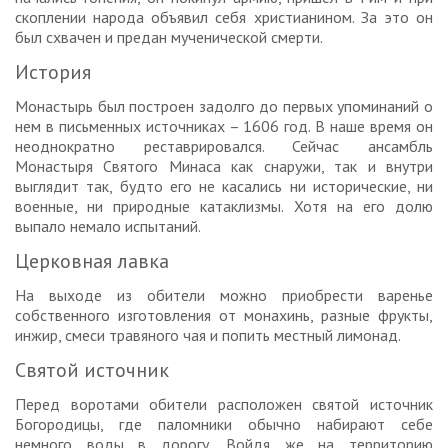
скоплении народа объявил себя христианином. За это он
был схвачен и предан мученической смерти.
История
Монастырь был построен задолго до первых упоминаний о
нем в письменных источниках – 1606 год. В наше время он
неоднократно реставрировался. Сейчас ансамбль
Монастыря Святого Минаса как снаружи, так и внутри
выглядит так, будто его не касались ни исторические, ни
военные, ни природные катаклизмы. Хотя на его долю
выпало немало испытаний.
Церковная лавка
На выходе из обители можно приобрести варенье
собственного изготовления от монахинь, разные фрукты,
инжир, смеси травяного чая и попить местный лимонад.
Святой источник
Перед воротами обители расположен святой источник
Богородицы, где паломники обычно набирают себе
немного воды в дорогу. Войдя же на территорию