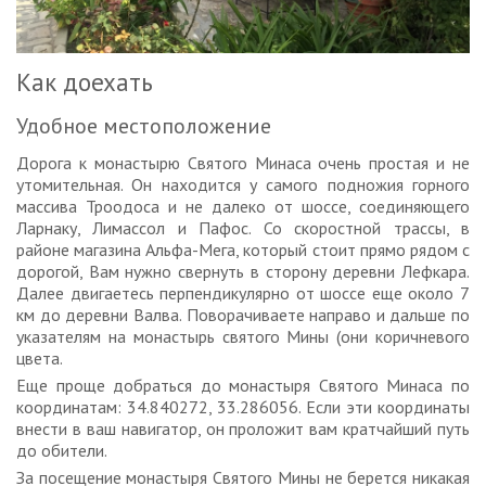
Как доехать
Удобное местоположение
Дорога к монастырю Святого Минаса очень простая и не
утомительная. Он находится у самого подножия горного
массива Троодоса и не далеко от шоссе, соединяющего
Ларнаку, Лимассол и Пафос. Со скоростной трассы, в
районе магазина Альфа-Мега, который стоит прямо рядом с
дорогой, Вам нужно свернуть в сторону деревни Лефкара.
Далее двигаетесь перпендикулярно от шоссе еще около 7
км до деревни Валва. Поворачиваете направо и дальше по
указателям на монастырь святого Мины (они коричневого
цвета.
Еще проще добраться до монастыря Святого Минаса по
координатам: 34.840272, 33.286056. Если эти координаты
внести в ваш навигатор, он проложит вам кратчайший путь
до обители.
За посещение монастыря Святого Мины не берется никакая