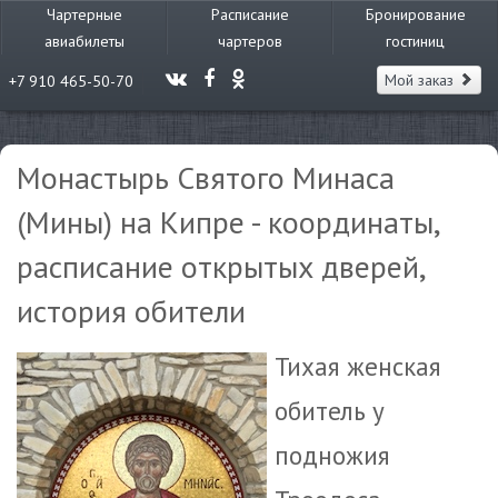
Чартерные
Расписание
Бронирование
авиабилеты
чартеров
гостиниц
Мой заказ
+7 910 465-50-70
Монастырь Святого Минаса
(Мины) на Кипре - координаты,
расписание открытых дверей,
история обители
Тихая женская
обитель у
подножия