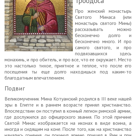
Троодоса
Про женский монастырь
Святого Минаса (или
монастырь святого Мины)
рассказывать можно
бесконечно долго и
бесконечно много. И про
самого святого, и про
подвязавшихся здесь
монахинь, и про обитель, и про все, что ее окружает. Место
это настолько тихое, приятное и теплое, что после его
посещения ты еще долго находишься под каким-то
благодатным впечатлением.
Подвиг
Великомученник Мина Котуанский родился в III веке нашей
эры в Египте и в раннем возрасте принял христианство.
Впоследствии он поступил в конный легион римской армии,
где дослужился до офицерского звания. По этой причине
Святой Минас изображается на иконах в виде воина, а
иногда и сидящим на коне. После того, как на христианство
начались гонения, он покинул армию, пришел в Рим и при