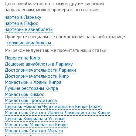
Цена авиабилетов по этому и другим кипрским
направлениям, можно проверить по ссылкам:
чартер в Ларнаку
чартер в Пафос
чартерные авиабилеты
Проверьте специальные предложения на нашей странице
-
горящие авиабилеты
Мы рекомендуем так же прочитать наши статьи:
Перелет на Кипр
Дешевые авиабилеты в Ларнаку
Достопримечательности Ларнаки
Достопримечательности Кипр
Монастыри и Храмы Кипра
Лучшие рестораны Кипра
Монастырь Киккос
Монастырь Троодитисса
Церковь Николая Чудотворца на Кипре (храм)
Монастырь Святого Иоанна Лампадиста на Кипре
Церковь Киприана и Устиньи
Монастырь Махерас на Кипре
Монастырь Святого Минаса