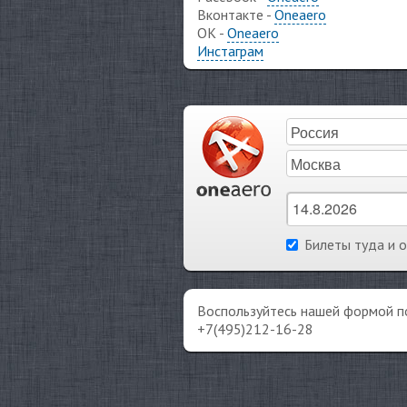
Вконтакте -
Oneaero
ОК -
Oneaero
Инстаграм
Билеты туда и 
Воспользуйтесь нашей формой п
+7(495)212-16-28