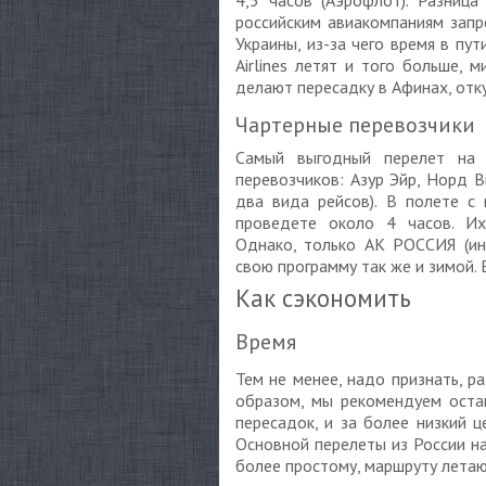
4,5 часов (Аэрофлот). Разница
российским авиакомпаниям зап
Украины, из-за чего время в пут
Airlines летят и того больше, 
делают пересадку в Афинах, отку
Чартерные перевозчики
Самый выгодный перелет на 
перевозчиков: Азур Эйр, Норд 
два вида рейсов). В полете с
проведете около 4 часов. Их
Однако, только АК РОССИЯ (и
свою программу так же и зимой. 
Как сэкономить
Время
Тем не менее, надо признать, р
образом, мы рекомендуем оста
пересадок, и за более низкий 
Основной перелеты из России н
более простому, маршруту летаю