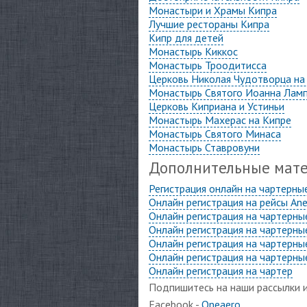
Монастыри и Храмы Кипра
Лучшие рестораны Кипра
Кипр для детей
Монастырь Киккос
Монастырь Троодитисса
Церковь Николая Чудотворца на 
Монастырь Святого Иоанна Ламп
Церковь Киприана и Устиньи
Монастырь Махерас на Кипре
Монастырь Святого Минаса
Монастырь Ставровуни
Дополнительные мат
Регистрация онлайн на чартерны
Онлайн регистрация на рейсы Ane
Онлайн регистрация на чартерные
Онлайн регистрация на чартерны
Онлайн регистрация на чартерные
Онлайн регистрация на чартерные
Онлайн регистрация на чартер
Подпишитесь на наши рассылки и
Facebook -
Oneaero