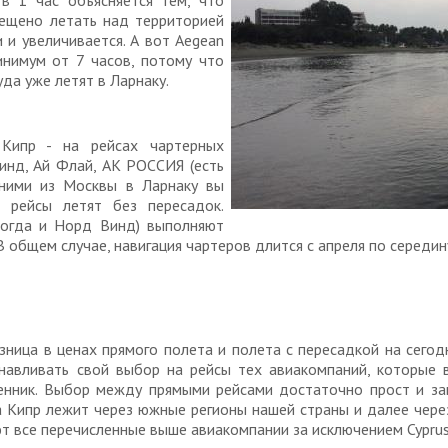
 в 1 час объясняется тем, что
рещено летать над территорией
и и увеличивается. А вот Aegean
минимум от 7 часов, потому что
да уже летят в Ларнаку.
Кипр - на рейсах чартерных
Винд, Ай Флай, АК РОССИЯ (есть
 ними из Москвы в Ларнаку вы
 рейсы летят без пересадок.
ногда и Норд Винд) выполняют
В общем случае, навигация чартеров длится с апреля по середин
азница в ценах прямого полета и полета с пересадкой на сегод
навливать свой выбор на рейсы тех авиакомпаний, которые 
ценник. Выбор между прямыми рейсами достаточно прост и за
а Кипр лежит через южные регионы нашей страны и далее через
т все перечисленные выше авиакомпании за исключением Cyprus 