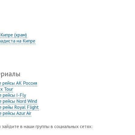
Кипре (храм)
адиста на Кипре
ериалы
е рейсы АК Россия
x Tour
 рейсы I-Fly
е рейсы Nord Wind
 рейы Royal Flight
 рейсы Azur Air
 зайдите в наши группы в социальных сетях: