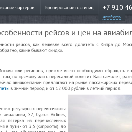
+7 910 4
писание
чартеров
Бронирование
гостиниц
менеджеры
особенности рейсов и цен на авиаби
нности рейсов, как дешевле всего долететь с Кипра до Моск
обратно, какие бывают скидки.
Москвы или регионов, прежде всего необходимо обращать вн
 в том, по прямому или с пересадкой полетит Ваш самолет, раз
Сейчас авиакомпании предлагают на рынке пассажирских перево
леты
в зимний период и от 12 000 рублей в летний период.
ство регулярных перевозчиков:
авиалинии, S7, Cyprus Airlines,
рвая пятерка из перечисленных
я в пути - от 3,5 (киприоты), до