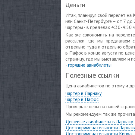
Деньги
Итак, планируя свой перелет на
или Санкт-Петербурге – от 7 до 2
чартеры - в пределах 4:30-4:50 ч
Как же сэкономить на перелете
рассылки, где мы предлагаем 
отдельно туда и отдельно обрат
в Пафос в конце августа по цене
страницу, где мы выставляем и 
-
горящие авиабилеты
Полезные ссылки
Цена авиабилетов по этому и др
чартер в Ларнаку
чартер в Пафос
Проверьте цены на нашей стран
Мы рекомендуем так же прочита
Дешевые авиабилеты в Ларнаку
Достопримечательности Ларнак
Достопримечательности Кипра