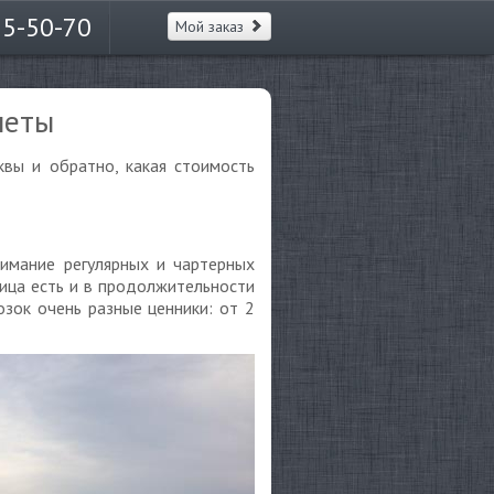
65-50-70
Мой заказ
леты
вы и обратно, какая стоимость
имание регулярных и чартерных
ница есть и в продолжительности
зок очень разные ценники: от 2