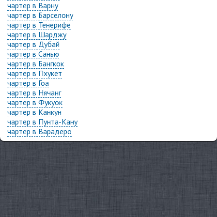
чартер в Варну
чартер в Барселону
чартер в Тенерифе
чартер в Шарджу
чартер в Дубай
чартер в Санью
чартер в Бангкок
чартер в Пхукет
чартер в Гоа
чартер в Нячанг
чартер в Фукуок
чартер в Канкун
чартер в Пунта-Кану
чартер в Варадеро