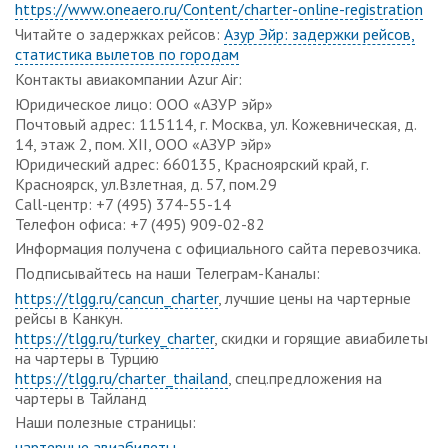
https://www.oneaero.ru/Content/charter-online-registration
Читайте о задержках рейсов:
Азур Эйр: задержки рейсов,
статистика вылетов по городам
Контакты авиакомпании Azur Air:
Юридическое лицо: ООО «АЗУР эйр»
Почтовый адрес: 115114, г. Москва, ул. Кожевническая, д.
14, этаж 2, пом. XII, ООО «АЗУР эйр»
Юридический адрес: 660135, Красноярский край, г.
Красноярск, ул.Взлетная, д. 57, пом.29
Call-центр: +7 (495) 374-55-14
Телефон офиса: +7 (495) 909-02-82
Информация получена с официального сайта перевозчика.
Подписывайтесь на наши Телеграм-Каналы:
https://tlgg.ru/cancun_charter
, лучшие цены на чартерные
рейсы в Канкун.
https://tlgg.ru/turkey_charter
, скидки и горящие авиабилеты
на чартеры в Турцию
https://tlgg.ru/charter_thailand
, спец.предложения на
чартеры в Тайланд
Наши полезные страницы:
чартерные авиабилеты