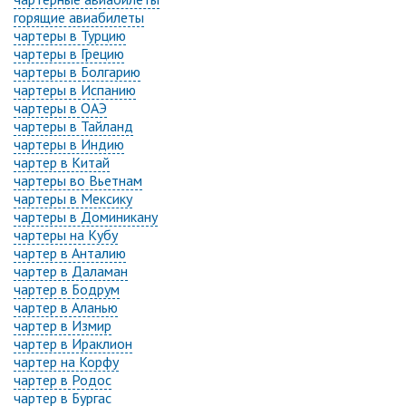
горящие авиабилеты
чартеры в Турцию
чартеры в Грецию
чартеры в Болгарию
чартеры в Испанию
чартеры в ОАЭ
чартеры в Тайланд
чартеры в Индию
чартер в Китай
чартеры во Вьетнам
чартеры в Мексику
чартеры в Доминикану
чартеры на Кубу
чартер в Анталию
чартер в Даламан
чартер в Бодрум
чартер в Аланью
чартер в Измир
чартер в Ираклион
чартер на Корфу
чартер в Родос
чартер в Бургас