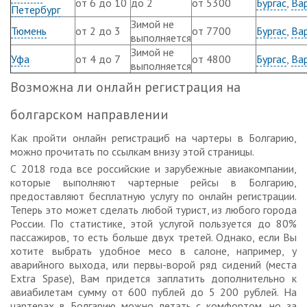
от 6 до 10
до 2
от 5300
Бургас
,
Ва
Петербург
Зимой не
Тюмень
от 2 до 3
от 7700
Бургас
,
Ва
выполняется
Зимой не
Уфа
от 4 до 7
от 4800
Бургас
,
Ва
выполняется
Возможна ли онлайн регистрация на
болгарском направлении
Как пройти онлайн регистрациб на чартеры в Болгарию,
можно прочитать по ссылкам внизу этой страницы.
С 2018 года все российские и зарубежные авиакомпании,
которые выполняют чартерные рейсы в Болгарию,
предоставляют бесплатную услугу по онлайн регистрации.
Теперь это может сделать любой турист, из любого города
России. По статистике, этой услугой пользуется до 80%
пассажиров, то есть больше двух третей. Однако, если Вы
хотите выбрать удобное месо в салоне, например, у
аварийного выхода, или первы-ворой ряд сидений (места
Extra Spase), Вам придется заплатить дополнительно к
авиабилетам сумму от 600 публей до 5 200 рублей. На
чартерах в Болгарию можно летать с комфортом, но за