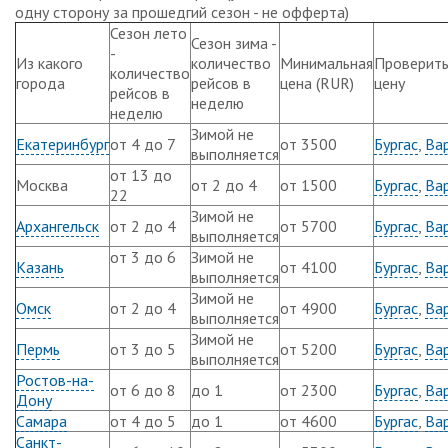
одну сторону за прошедгий сезон - не офферта)
Сезон лето
Сезон зима -
-
Из какого
количество
Минимальная
Проверит
количество
города
рейсов в
цена (RUR)
цену
рейсов в
неделю
неделю
Зимой не
Екатеринбург
от 4 до 7
от 3500
Бургас
,
Ва
выполняется
от 13 до
Москва
от 2 до 4
от 1500
Бургас
,
Ва
22
Зимой не
Архангельск
от 2 до 4
от 5700
Бургас
,
Ва
выполняется
от 3 до 6
Зимой не
Казань
от 4100
Бургас
,
Ва
выполняется
Зимой не
Омск
от 2 до 4
от 4900
Бургас
,
Ва
выполняется
Зимой не
Пермь
от 3 до 5
от 5200
Бургас
,
Ва
выполняется
Ростов-на-
от 6 до 8
до 1
от 2300
Бургас
,
Ва
Дону
Самара
от 4 до 5
до 1
от 4600
Бургас
,
Ва
Санкт-