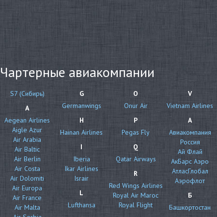
Чартерные авиакомпании
S7 (Сибирь)
G
O
V
Germanwings
Onur Air
Vietnam Airlines
A
Aegean Airlines
H
P
А
Aigle Azur
Hainan Airlines
Pegas Fly
Авиакомпания
Air Arabia
Россия
I
Q
Air Baltic
Ай Флай
Air Berlin
Iberia
Qatar Airways
АкБарс Аэро
Air Costa
Ikar Airlines
АтласГлобал
R
Air Dolomiti
Israir
Аэрофлот
Red Wings Airlines
Air Europa
L
Royal Air Maroc
Б
Air France
Lufthansa
Royal Flight
Air Malta
Башкортостан
Air Serbia