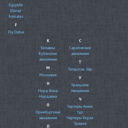
EgyptAir
Ellinair
Emirates
F
Fly Dubai
К
С
Колавиа
Саратовские
Кубанские
авиалинии
авиалинии
Т
М
Татарстан Эйр
Московия
У
Н
Уральские
Норд Винд
Авиалинии
Нордавиа
Ч
О
Чартеры Анекс
Оренбургские
тур
авиалинии
Чартеры Корал
Тревел
П