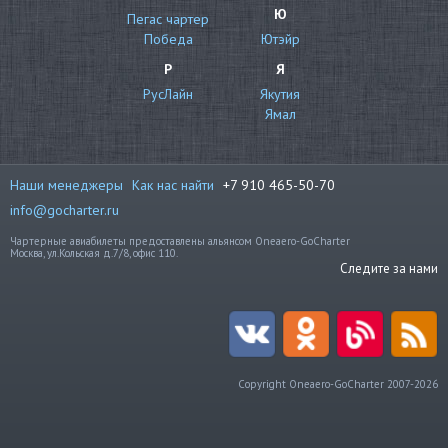
Ю
Пегас чартер
Победа
Ютэйр
Р
Я
РусЛайн
Якутия
Ямал
Наши менеджеры
Как нас найти
+7 910 465-50-70
info@gocharter.ru
Чартерные авиабилеты предоставлены альянсом Oneaero-GoCharter
Москва, ул.Кольская д.7/8, офис 110.
Следите за нами
Copyright Oneaero-GoCharter 2007-2026