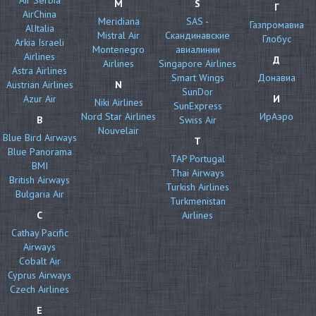
M
S
Г
AirChina
Meridiana
SAS -
Газпромавиа
AlItalia
Mistral Air
Скандинавские
Глобус
Arkia Israeli
Montenegro
авиалинии
Airlines
Д
Airlines
Singapore Airlines
Astra Airlines
Smart Wings
Донавиа
Austrian Airlines
N
SunDor
Azur Air
И
Niki Airlines
SunExpress
Nord Star Airlines
ИрАэро
B
Swiss Air
Nouvelair
Blue Bird Airways
T
Blue Panorama
TAP Portugal
BMI
Thai Airways
British Airways
Turkish Airlines
Bulgaria Air
Turkmenistan
C
Airlines
Cathay Pacific
Airways
Cobalt Air
Cyprus Airways
Czech Airlines
E