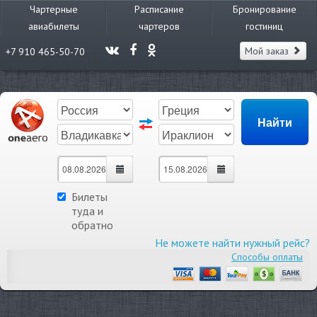
Чартерные
Расписание
Бронирование
авиабилеты
чартеров
гостиниц
Мой заказ
+7 910 465-50-70
Билеты
туда и
обратно
Не можете найти нужный рейс?
Способы оплаты