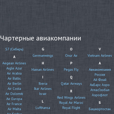
Чартерные авиакомпании
S7 (Сибирь)
G
O
V
Germanwings
Onur Air
Vietnam Airlines
A
Aegean Airlines
H
P
А
Aigle Azur
Hainan Airlines
Pegas Fly
Авиакомпания
Air Arabia
Россия
I
Q
Air Baltic
Ай Флай
Air Berlin
Iberia
Qatar Airways
АкБарс Аэро
Air Costa
Ikar Airlines
АтласГлобал
R
Air Dolomiti
Israir
Аэрофлот
Red Wings Airlines
Air Europa
L
Royal Air Maroc
Б
Air France
Lufthansa
Royal Flight
Air Malta
Башкортостан
Air Serbia