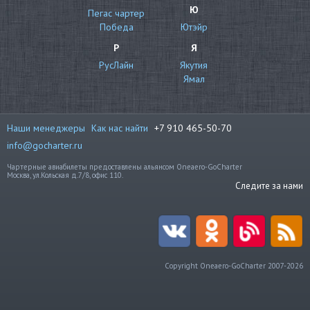
Ю
Пегас чартер
Победа
Ютэйр
Р
Я
РусЛайн
Якутия
Ямал
Наши менеджеры
Как нас найти
+7 910 465-50-70
info@gocharter.ru
Чартерные авиабилеты предоставлены альянсом Oneaero-GoCharter
Москва, ул.Кольская д.7/8, офис 110.
Следите за нами
Copyright Oneaero-GoCharter 2007-2026