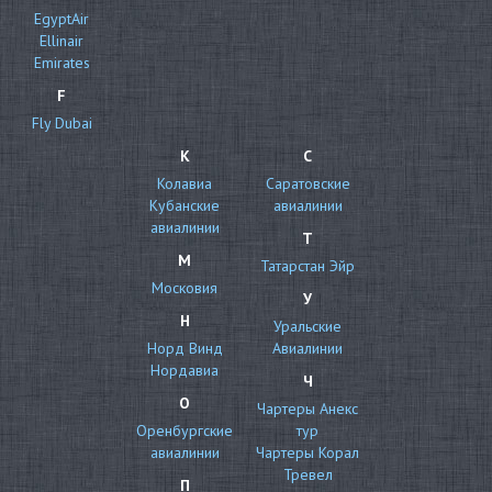
EgyptAir
Ellinair
Emirates
F
Fly Dubai
К
С
Колавиа
Саратовские
Кубанские
авиалинии
авиалинии
Т
М
Татарстан Эйр
Московия
У
Н
Уральские
Норд Винд
Авиалинии
Нордавиа
Ч
О
Чартеры Анекс
Оренбургские
тур
авиалинии
Чартеры Корал
Тревел
П