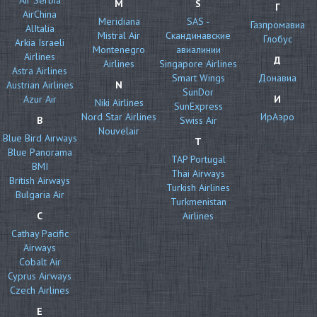
M
S
Г
AirChina
Meridiana
SAS -
Газпромавиа
AlItalia
Mistral Air
Скандинавские
Глобус
Arkia Israeli
Montenegro
авиалинии
Airlines
Д
Airlines
Singapore Airlines
Astra Airlines
Smart Wings
Донавиа
Austrian Airlines
N
SunDor
Azur Air
И
Niki Airlines
SunExpress
Nord Star Airlines
ИрАэро
B
Swiss Air
Nouvelair
Blue Bird Airways
T
Blue Panorama
TAP Portugal
BMI
Thai Airways
British Airways
Turkish Airlines
Bulgaria Air
Turkmenistan
C
Airlines
Cathay Pacific
Airways
Cobalt Air
Cyprus Airways
Czech Airlines
E