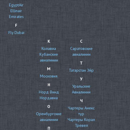
EgyptAir
Ellinair
Emirates
F
Fly Dubai
К
С
Колавиа
Саратовские
Кубанские
авиалинии
авиалинии
Т
М
Татарстан Эйр
Московия
У
Н
Уральские
Норд Винд
Авиалинии
Нордавиа
Ч
О
Чартеры Анекс
Оренбургские
тур
авиалинии
Чартеры Корал
Тревел
П