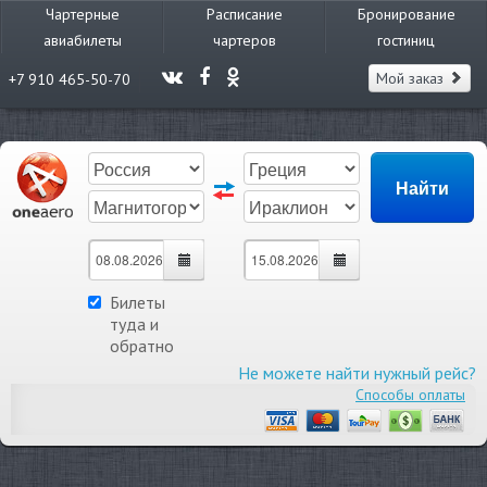
Чартерные
Расписание
Бронирование
авиабилеты
чартеров
гостиниц
Мой заказ
+7 910 465-50-70
Билеты
туда и
обратно
Не можете найти нужный рейс?
Способы оплаты