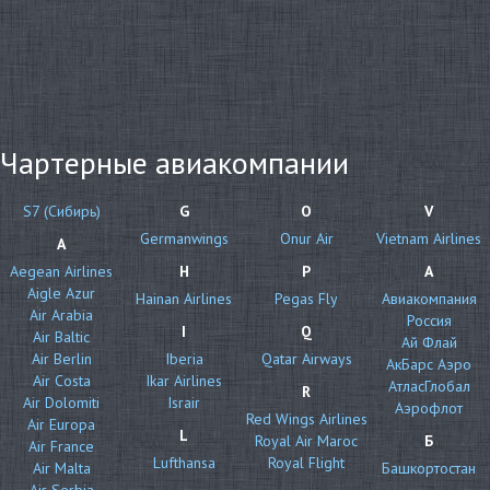
Чартерные авиакомпании
S7 (Сибирь)
G
O
V
Germanwings
Onur Air
Vietnam Airlines
A
Aegean Airlines
H
P
А
Aigle Azur
Hainan Airlines
Pegas Fly
Авиакомпания
Air Arabia
Россия
I
Q
Air Baltic
Ай Флай
Air Berlin
Iberia
Qatar Airways
АкБарс Аэро
Air Costa
Ikar Airlines
АтласГлобал
R
Air Dolomiti
Israir
Аэрофлот
Red Wings Airlines
Air Europa
L
Royal Air Maroc
Б
Air France
Lufthansa
Royal Flight
Air Malta
Башкортостан
Air Serbia