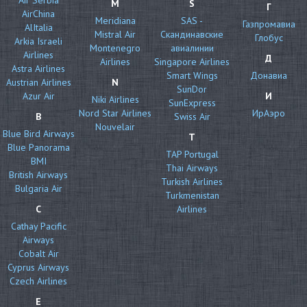
M
S
Г
AirChina
Meridiana
SAS -
Газпромавиа
AlItalia
Mistral Air
Скандинавские
Глобус
Arkia Israeli
Montenegro
авиалинии
Airlines
Д
Airlines
Singapore Airlines
Astra Airlines
Smart Wings
Донавиа
Austrian Airlines
N
SunDor
Azur Air
И
Niki Airlines
SunExpress
Nord Star Airlines
ИрАэро
B
Swiss Air
Nouvelair
Blue Bird Airways
T
Blue Panorama
TAP Portugal
BMI
Thai Airways
British Airways
Turkish Airlines
Bulgaria Air
Turkmenistan
C
Airlines
Cathay Pacific
Airways
Cobalt Air
Cyprus Airways
Czech Airlines
E