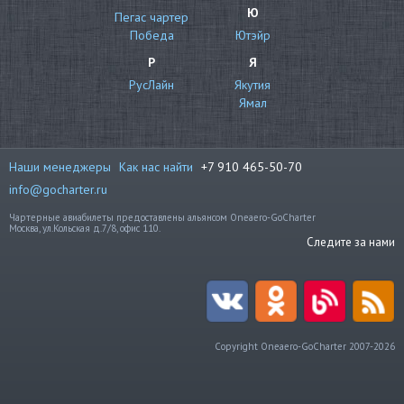
Ю
Пегас чартер
Победа
Ютэйр
Р
Я
РусЛайн
Якутия
Ямал
Наши менеджеры
Как нас найти
+7 910 465-50-70
info@gocharter.ru
Чартерные авиабилеты предоставлены альянсом Oneaero-GoCharter
Москва, ул.Кольская д.7/8, офис 110.
Следите за нами
Copyright Oneaero-GoCharter 2007-2026