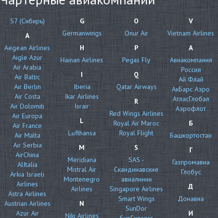
S7 (Сибирь)
G
O
V
Germanwings
Onur Air
Vietnam Airlines
A
Aegean Airlines
H
P
А
Aigle Azur
Hainan Airlines
Pegas Fly
Авиакомпания
Air Arabia
Россия
I
Q
Air Baltic
Ай Флай
Air Berlin
Iberia
Qatar Airways
АкБарс Аэро
Air Costa
Ikar Airlines
АтласГлобал
R
Air Dolomiti
Israir
Аэрофлот
Red Wings Airlines
Air Europa
L
Royal Air Maroc
Б
Air France
Lufthansa
Royal Flight
Air Malta
Башкортостан
Air Serbia
M
S
Г
AirChina
Meridiana
SAS -
Газпромавиа
AlItalia
Mistral Air
Скандинавские
Глобус
Arkia Israeli
Montenegro
авиалинии
Airlines
Д
Airlines
Singapore Airlines
Astra Airlines
Smart Wings
Донавиа
Austrian Airlines
N
SunDor
Azur Air
И
Niki Airlines
SunExpress