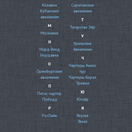
Колавиа
Саратовские
Кубанские
авиалинии
авиалинии
Т
М
Татарстан Эйр
Московия
У
Н
Уральские
Норд Винд
Авиалинии
Нордавиа
Ч
О
Чартеры Анекс
Оренбургские
тур
авиалинии
Чартеры Корал
Тревел
П
Ю
Пегас чартер
Победа
Ютэйр
Р
Я
РусЛайн
Якутия
Ямал