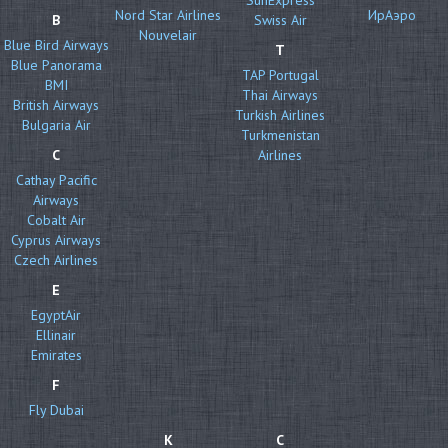
Nord Star Airlines
ИрАэро
B
Swiss Air
Nouvelair
Blue Bird Airways
T
Blue Panorama
TAP Portugal
BMI
Thai Airways
British Airways
Turkish Airlines
Bulgaria Air
Turkmenistan
C
Airlines
Cathay Pacific
Airways
Cobalt Air
Cyprus Airways
Czech Airlines
E
EgyptAir
Ellinair
Emirates
F
Fly Dubai
К
С