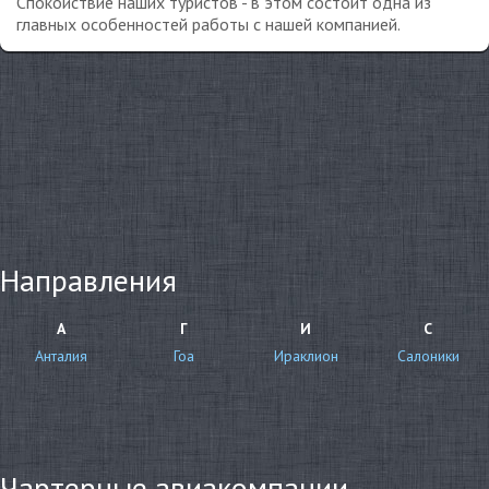
Спокойствие наших туристов - в этом состоит одна из
главных особенностей работы с нашей компанией.
Направления
А
Г
И
С
Анталия
Гоа
Ираклион
Салоники
Чартерные авиакомпании