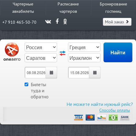
Чартерные
Расписание
Бронирование
авиабилеты
чартеров
гостиниц
Мой заказ
+7 910 465-50-70
Билеты
туда и
обратно
Не можете найти нужный рейс?
Способы оплаты