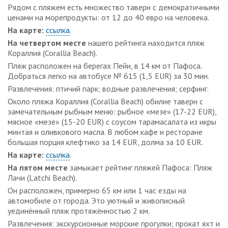
Рядом с пляжем есть множество таверн с демократичными
ценами на морепродукты: от 12 до 40 евро на человека.
На карте:
ссылка
.
На четвертом месте
нашего рейтинга находится пляж
Кораллия (Corallia Beach).
Пляж расположен на берегах Пейи, в 14 км от Пафоса.
Добраться легко на автобусе № 615 (1,5 EUR) за 30 мин.
Развлечения: птичий парк; водные развлечения; серфинг.
Около пляжа Кораллия (Corallia Beach) обилие таверн с
замечательным рыбным меню: рыбное «мезе» (17-22 EUR),
мясное «мезе» (15-20 EUR) с соусом тарамасалата из икры
минтая и оливкового масла. В любом кафе и ресторане
большая порция клефтико за 14 EUR, долма за 10 EUR.
На карте:
ссылка
.
На пятом месте
замыкает рейтинг пляжей Пафоса: Пляж
Лачи (Latchi Beach).
Он расположен, примерно 65 км или 1 час езды на
автомобиле от города. Это уютный и живописный
уединённый пляж протяжённостью 2 км.
Развлечения: экскурсионные морские прогулки; прокат яхт и