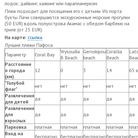
лодок; дайвинг, каякинг или парапланеризм.
Пляж подходит для посещения его с детьми. Из порта
бухты Лачи совершаются экскурсионные морские прогулки
(50 EUR) вдоль полуострова Акамас с обедом барбекю на
гриле (от 25 EUR).
На карте:
ссылка
.
Лучшие пляжи Пафоса
Vrysoudia
Geroskipou
Corallia
Latc
Параметр
Coral Bay
B Beach
beach
Beach
Bea
Расстояние
о города
12
0
3
14
65 
(км)
"Голубой
нет
нет
нет
нет
нет
флаг"
Развлечения
да
да
да
да
да
для детей
Развлечения
для
да
да
да
да
да
взрослых
Парковка
платная
платная
платная
платная
пла
Вход на
бесплатно
бесплатно
бесплатно
бесплатно
бес