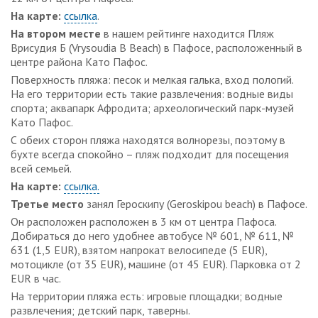
На карте:
ссылка
.
На втором месте
в нашем рейтинге находится Пляж
Врисудия Б (Vrysoudia B Beach) в Пафосе, расположенный в
центре района Като Пафос.
Поверхность пляжа: песок и мелкая галька, вход пологий.
На его территории есть такие развлечения: водные виды
спорта; аквапарк Афродита; археологический парк-музей
Като Пафос.
С обеих сторон пляжа находятся волнорезы, поэтому в
бухте всегда спокойно – пляж подходит для посещения
всей семьей.
На карте:
ссылка.
Третье место
занял Героскипу (Geroskipou beach) в Пафосе.
Он расположен расположен в 3 км от центра Пафоса.
Добираться до него удобнее автобусе № 601, № 611, №
631 (1,5 EUR), взятом напрокат велосипеде (5 EUR),
мотоцикле (от 35 EUR), машине (от 45 EUR). Парковка от 2
EUR в час.
На территории пляжа есть: игровые площадки; водные
развлечения; детский парк, таверны.