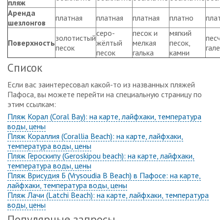
пляж
Аренда
платная
платная
платная
платно
пла
шезлонгов
серо-
песок и
мягкий
золотистый
пес
Поверхность
жёлтый
мелкая
песок,
песок
гал
песок
галька
камни
Список
Если вас заинтересовал какой-то из названных пляжей
Пафоса, вы можете перейти на специальную страницу по
этим ссылкам:
Пляж Корал (Coral Bay): на карте, лайфхаки, температура
воды, цены
Пляж Кораллия (Corallia Beach): на карте, лайфхаки,
температура воды, цены
Пляж Героскипу (Geroskipou beach): на карте, лайфхаки,
температура воды, цены
Пляж Врисудия Б (Vrysoudia B Beach) в Пафосе: на карте,
лайфхаки, температура воды, цены
Пляж Лачи (Latchi Beach): на карте, лайфхаки, температура
воды, цены
Популярные запросы