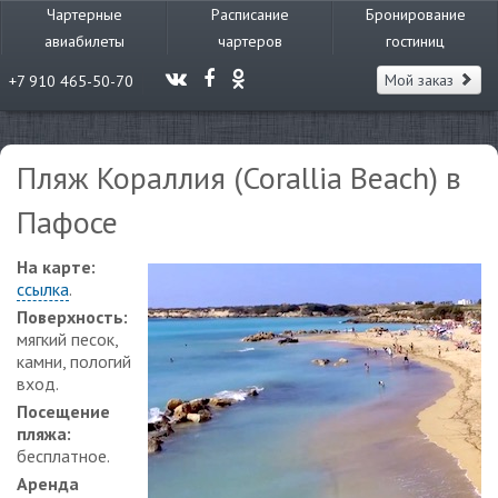
Чартерные
Расписание
Бронирование
авиабилеты
чартеров
гостиниц
Мой заказ
+7 910 465-50-70
Пляж Кораллия (Corallia Beach) в
Пафосе
На карте:
ссылка
.
Поверхность:
мягкий песок,
камни, пологий
вход.
Посещение
пляжа:
бесплатное.
Аренда