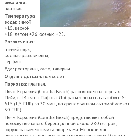
шезлонга:
платная.
Температура
воды:
зимой
+15, весной
+18, летом +26, осенью +22.
Развлечения:
птичий парк;
водные развлечения;
серфинг.
Еда:
рестораны, кафе, таверны.
Отдых с детьми:
подходит.
Парковка:
платная.
Пляж Кораллия (Corallia Beach) расположен на берегах
Пейи, в 14 км от Пафоса. Добраться легко на автобусе №
615 (1,5 EUR) за 30 мин., на арендованном автомобиле (от
50 EUR).
Пляж Кораллия (Corallia Beach) представляет собой
полоску песчаного берега длиной около 280 метров,
окружена каменными волнорезами. Морское дно
неглубокое, ровное, попадаются большие камни. Развита