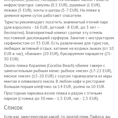
инфраструктура: санузлы (0,5 EUR), душевые (1 EUR),
лежаки (5 EUR), зонты и шатры (5-7 EUR). На пляже в
дневное время суток работают спасатели.
Туристы рекомендуют посетить знаменитый птичий парк
(для взрослого - 16 EUR, детский - 8 EUR, до 3 лет –
бесплатно). Благоприятный климат сделал эту отмель
постоянной дислокацией серферов. Занятие с инструктором
серфингистом от 35 EUR. Есть развлечения для туристов,
любящих активный отдых: катание на водных лыжах (от 10
EUR в час), «банане» (20 EUR), буксируемом парашюте (25-
30 EUR).
Около пляжа Кораллия (Corallia Beach) обилие таверн с
замечательным рыбным меню: рыбное «мезе» (17-22 EUR),
мясное «мезе» (15-20 EUR) с соусом тарамасалата из икры
минтая и оливкового масла. В любом кафе и ресторане
большая порция клефтико за 14 EUR, долма за 10 EUR.
Просторная парковка возле пляжа и рядом с птичьим
парком (стоянка до 30 мин. - 1,5 EUR, час - 2,5 EUR).
Список
Если вас заинтересовал какой-то другой пляж Пафоса, вы