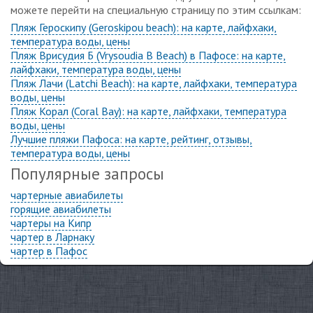
можете перейти на специальную страницу по этим ссылкам:
Пляж Героскипу (Geroskipou beach): на карте, лайфхаки,
температура воды, цены
Пляж Врисудия Б (Vrysoudia B Beach) в Пафосе: на карте,
лайфхаки, температура воды, цены
Пляж Лачи (Latchi Beach): на карте, лайфхаки, температура
воды, цены
Пляж Корал (Coral Bay): на карте, лайфхаки, температура
воды, цены
Лучшие пляжи Пафоса: на карте, рейтинг, отзывы,
температура воды, цены
Популярные запросы
чартерные авиабилеты
горящие авиабилеты
чартеры на Кипр
чартер в Ларнаку
чартер в Пафос