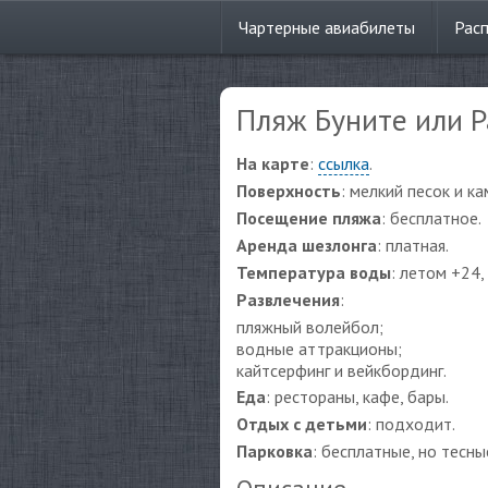
Чартерные
авиабилеты
Рас
Пляж Буните или Р
На карте
:
ссылка
.
Поверхность
: мелкий песок и ка
Посещение пляжа
: бесплатное.
Аренда шезлонга
: платная.
Температура воды
: летом +24,
Развлечения
:
пляжный волейбол;
водные аттракционы;
кайтсерфинг и вейкбординг.
Еда
: рестораны, кафе, бары.
Отдых с детьми
: подходит.
Парковка
: бесплатные, но тесны