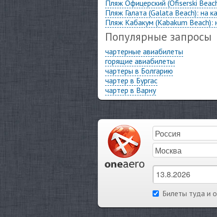
Пляж Офицерский (Ofiserski Beac
Пляж Галата (Galata Beach): на 
Пляж Кабакум (Kabakum Beach): 
Популярные запросы
чартерные авиабилеты
горящие авиабилеты
чартеры в Болгарию
чартер в Бургас
чартер в Варну
Билеты туда и 