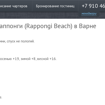
+7 910 4
писание
чартеров
Бронирование
гостиниц
менеджеры
аппонги (Rappongi Beach) в Варне
мни, спуск не пологий.
 осенью +19, зимой +8, весной +16.
е.