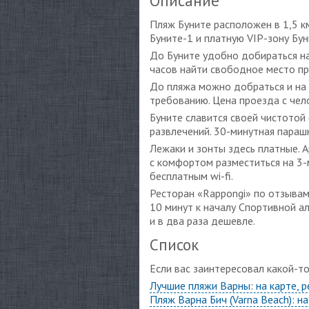
Описание
Пляж Буните расположен в 1,5 км
Буните-1 и платную VIP-зону Бун
До Буните удобно добираться на 
часов найти свободное место п
До пляжа можно добраться и на 
требованию. Цена проезда с чело
Буните славится своей чистотой
развлечений. 30-минутная параш
Лежаки и зонты здесь платные. 
с комфортом разместиться на 3-
бесплатным wi-fi.
Ресторан «Rappongi» по отзывам
10 минут к началу Спортивной ал
и в два раза дешевле.
Список
Если вас заинтересовал какой-т
Лучшие пляжи Варны: на карте, р
Пляж Варна Бич (Varna Beach): н