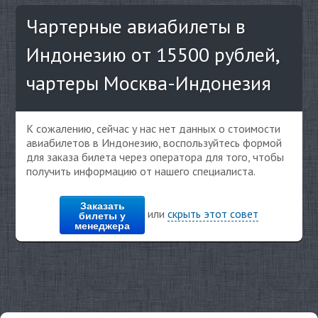
Чартерные авиабилеты в
Индонезию от 15500 рублей,
чартеры Москва-Индонезия
К сожалению, сейчас у нас нет данных о стоимости
авиабилетов в Индонезию, воспользуйтесь формой
для заказа билета через оператора для того, чтобы
получить информацию от нашего специалиста.
Заказать
или
скрыть этот совет
билеты у
менеджера