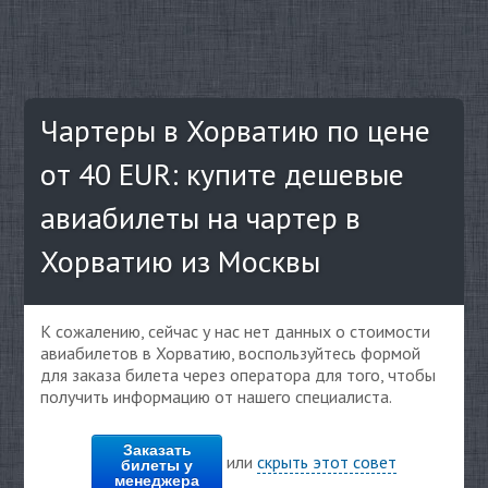
Чартеры в Хорватию по цене
от 40 EUR: купите дешевые
авиабилеты на чартер в
Хорватию из Москвы
К сожалению, сейчас у нас нет данных о стоимости
авиабилетов в Хорватию, воспользуйтесь формой
для заказа билета через оператора для того, чтобы
получить информацию от нашего специалиста.
Заказать
или
скрыть этот совет
билеты у
менеджера