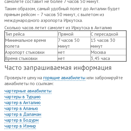
самолете составит не более 7 часов 50 минут.
Таким образом, самый удобный полет до Анталии будет
прямым рейсом – 7 часов 50 минут, с вылетом из
международного аэропорта Иркутска.
Сколько часов летит самолет из Иркутска в Анталию
Тип рейса
Прямой
С пересадкой
Минимальное время
7 часов 50
15 часов 30
полета
минут
минут
Аэропорт стыковки
нет
Москва
Время стыковки
нет
3,45 часа
Часто запрашиваемая информация
Проверьте цену на
горящие авиабилеты
или забронируйте
авиабилеты по ссылкам:
чартерные авиабилеты
чартеры в Турцию
чартер в Анталию
чартер в Аланью
чартер в Даламан
чартер в Бодурм
чартер в Измир