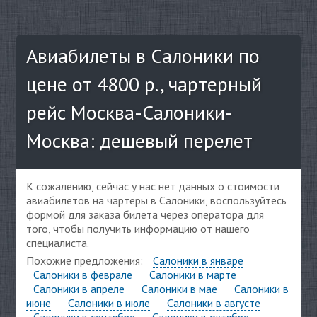
Авиабилеты в Салоники по
цене от 4800 р., чартерный
рейс Москва-Салоники-
Москва: дешевый перелет
К сожалению, сейчас у нас нет данных о стоимости
авиабилетов на чартеры в Салоники, воспользуйтесь
формой для заказа билета через оператора для
того, чтобы получить информацию от нашего
специалиста.
Похожие предложения:
Салоники в январе
Салоники в феврале
Салоники в марте
Салоники в апреле
Салоники в мае
Салоники в
июне
Салоники в июле
Салоники в августе
Салоники в сентябре
Салоники в октябре