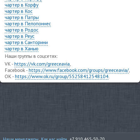
чартер в Корфу
чартер в Кос
чартер в Патры
чартер в Пелопоннес
чартер в Родос
чартер в Реус
чартер в Санторини
чартер в Ханью
Наши группы в соцсетях:
VK -
https://vk.com/greeceavia
,
Facebook -
https://www.facebook.com/groups/greeceavia/
,
OK -
https://www.ok.ru/group/55258412548104
.
Наши менеджеры
Как нас найти
+7 910 465-50-70