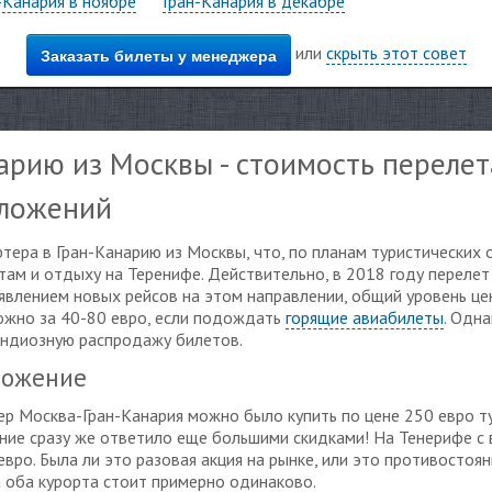
-Канария в ноябре
Гран-Канария в декабре
или
скрыть этот совет
Заказать билеты у менеджера
арию из Москвы - стоимость перелет
дложений
ртера в Гран-Канарию из Москвы, что, по планам туристических
там и отдыху на Теренифе. Действительно, в 2018 году перелет
явлением новых рейсов на этом направлении, общий уровень цен
ожно за 40-80 евро, если подождать
горящие авиабилеты
. Одна
андиозную распродажу билетов.
ложение
ер Москва-Гран-Канария можно было купить по цене 250 евро т
ние сразу же ответило еще большими скидками! На Тенерифе с 
евро. Была ли это разовая акция на рынке, или это противостоя
а оба курорта стоит примерно одинаково.