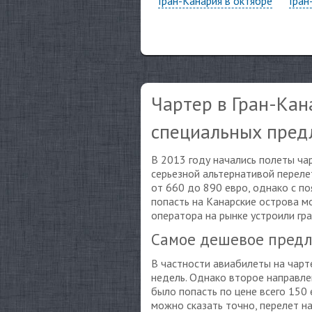
Гран-Канария в октябре
Гран
Чартер в Гран-Кан
специальных пре
В 2013 году начались полеты ча
серьезной альтернативой переле
от 660 до 890 евро, однако с по
попасть на Канарские острова м
оператора на рынке устроили гр
Самое дешевое пред
В частности авиабилеты на чарт
недель. Однако второе направле
было попасть по цене всего 150 
можно сказать точно, перелет н