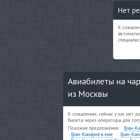
Нет ре
К сожален
автоматич
специалис
Авиабилеты на чар
из Москвы
К сожалению, сейчас у нас нет 
билета через оператора для тог
Похожие предложения:
Гран-Ка
Гран-Канария в мае
Гран-Кан