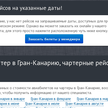
йсов на указанные даты!
ию, у нас нет рейсов на запрашиваемые даты, доступных для п
еском режиме. Однако вы можете заказать их онлайн у нашего
та, для этого просто нажмите расположенную чуть ниже кнопку.
Заказать билеты у менеджера
тер в Гран-Канарию, чартерные рей
данных о стоимости авиабилетов на чартеры в Гран-Канарию, во
о, чтобы получить информацию от нашего специалиста.
нария в январе
Гран-Канария в феврале
Гран-Канария в ма
ария в июне
Гран-Канария в июле
Гран-Канария в августе