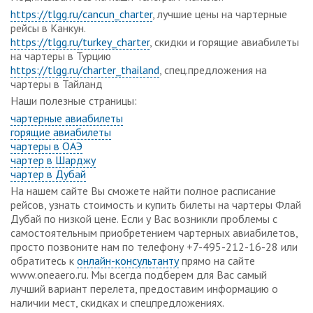
https://tlgg.ru/cancun_charter
, лучшие цены на чартерные
рейсы в Канкун.
https://tlgg.ru/turkey_charter
, скидки и горящие авиабилеты
на чартеры в Турцию
https://tlgg.ru/charter_thailand
, спец.предложения на
чартеры в Тайланд
Наши полезные страницы:
чартерные авиабилеты
горящие авиабилеты
чартеры в ОАЭ
чартер в Шарджу
чартер в Дубай
На нашем сайте Вы сможете найти полное расписание
рейсов, узнать стоимость и купить билеты на чартеры Флай
Дубай по низкой цене. Если у Вас возникли проблемы с
самостоятельным приобретением чартерных авиабилетов,
просто позвоните нам по телефону +7-495-212-16-28 или
обратитесь к
онлайн-консультанту
прямо на сайте
www.oneaero.ru. Мы всегда подберем для Вас самый
лучший вариант перелета, предоставим информацию о
наличии мест, скидках и спецпредложениях.