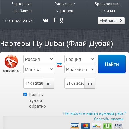
Чартерные
Расписание
Бронирование
авиабилеты
чартеров
гостиниц
Мой заказ
+7 910 465-50-70
Чартеры Fly Dubai (Флай Дубай)
Билеты
туда и
обратно
Не можете найти нужный рейс?
Способы оплаты