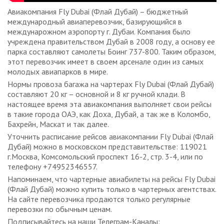
Авиакомпания Fly Dubai (Флай Дубай) – бюджетный
международный авиаперевозчик, базирующийся в
междунарожном аэропорту г. Дубаи. Компания было
учреждена правительством Дубай в 2008 году, а основу ее
парка составляют самолеты Боинг 737-800. Таким образом,
этот перевозчик имеет в своем арсенале один из самых
молодых авиапарков в мире.
Нормы провоза багажа на чартерах Fly Dubai (Флай Дубай)
составляют 20 кг – основной и 8 кг ручной клади. В
настоящее время эта авиакомпания выполняет свои рейсы
в такие города ОАЭ, как Доха, Дубай, а так же в Коломбо,
Бахрейн, Маскат и так далее.
Уточнить расписание рейсов авиакомпании Fly Dubai (Флай
Дубай) можно в московском представительстве: 119021
г.Москва, Комсомольский проспект 16-2, стр. 3-4, или по
телефону +74952346557.
Напоминаем, что чартерные авиабилеты на рейсы Fly Dubai
(Флай Дубай) можно купить только в чартерных агентствах.
На сайте перевозчика продаются только регулярные
перевозки по обычным ценам.
Подписывайтесь на наши Телеграм-Каналы: