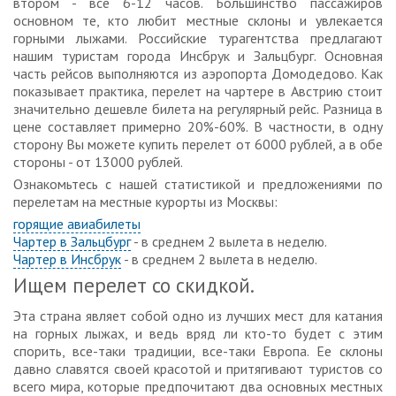
втором - все 6-12 часов. Большинство пассажиров
основном те, кто любит местные склоны и увлекается
горными лыжами. Российские турагентства предлагают
нашим туристам города Инсбрук и Зальцбург. Основная
часть рейсов выполняются из аэропорта Домодедово. Как
показывает практика, перелет на чартере в Австрию стоит
значительно дешевле билета на регулярный рейс. Разница в
цене составляет примерно 20%-60%. В частности, в одну
сторону Вы можете купить перелет от 6000 рублей, а в обе
стороны - от 13000 рублей.
Ознакомьтесь с нашей статистикой и предложениями по
перелетам на местные курорты из Москвы:
горящие авиабилеты
Чартер в Зальцбург
- в среднем 2 вылета в неделю.
Чартер в Инсбрук
- в среднем 2 вылета в неделю.
Ищем перелет со скидкой.
Эта страна являет собой одно из лучших мест для катания
на горных лыжах, и ведь вряд ли кто-то будет с этим
спорить, все-таки традиции, все-таки Европа. Ее склоны
давно славятся своей красотой и притягивают туристов со
всего мира, которые предпочитают два основных местных