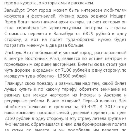
города-курорта, о которых мы и расскажем.
Зальцбург. Этот город может быть интересен любителям
искусства и фестивалей. Именно здесь родился Моцарт.
Город богат памятниками архитектуры, за счет которых он
стал своеобразным архитектурным центром в страны.
Стоимость перелета в Зальцбург от 6829 рублей в одну
сторону, а вот на полет туда-обратно нужно будет
потратить минимум в два раза больше.
Инсбрук. Этот небольшой и уютный город, расположенный
в центре Восточных Альп, является по истине центром и
горнолыжным сердцем австрийцев. Билеты сюда стоят уже
чуть дороже, в среднем от 7100 рублей в одну сторону, по
маршруту туда-обратно - 13500 рублей.
Планируя свою поездку и размышляя над тем, какой билет
лучше купить и по какому тарифу, обратите внимание на
разницу цен между чартером из Москвы в Австрию и
регулярным рейсом. В чем отличие? Первый вариант Вам
обойдется дешевле в среднем на 30-45%. В 2017 году
наша компания продала самый дешевый перелет, по цене
2330 рублей в одну сторону. В эту страну летела группа из
4-х человек, обратившаяся к нам для бронирования полета
за сутки до вылета, и мы подобрали им перелет по