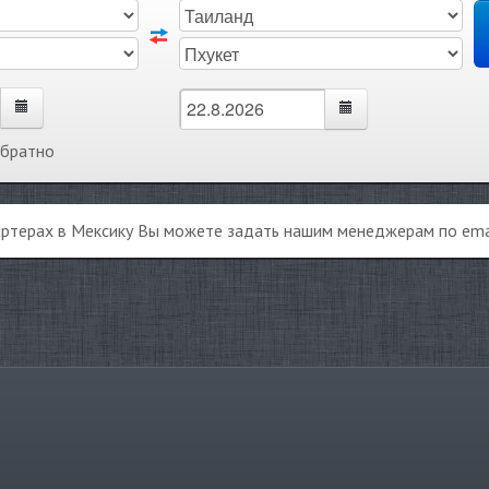
обратно
артерах в Мексику Вы можете задать нашим менеджерам по ema