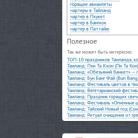
горящие авиаилеты
чартеры в Тайланд
чартер в Пхукет
чартер в Бангкок
чартер в Паттайю
Полезное
Так же может быть интересно:
ТОП-10 праздников Таиланда, к
Таиланд: Пхи Та Кхон (Пи Та Кон
Таиланд: «Обезьяний банкет» — 
Таиланд: Бун Банг Фай (Bun Bang
Таиланд: Фестиваль цветов в Чи
Таиланд: Вегетарианский фестив
Таиланд: Праздник горящих свеч
Таиланд: Фестиваль «Огненные ш
Таиланд: Тайский Новый год (Сон
Таиланд: Ритуал очищения от гр