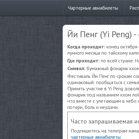
Чартерные
авиабилеты
Рас
Йи Пенг (Yi Peng) 
Когда проходит:
конец октября
лунного месяца по тайскому кал
Где проходит:
по всей стране. 
Символ:
бумажный фонарик кхом
Фестиваль Йи Пенг по срокам со
одинаковый: пообщаться с семье
Принять участие в Yi Peng дово
фонарик под названием кхом лой 
что вместе с улетающим в небо 
потери, боль и неудачи.
Часто запрашиваемая 
Подпишитесь на телеграм-кана
чартерные авиабилеты