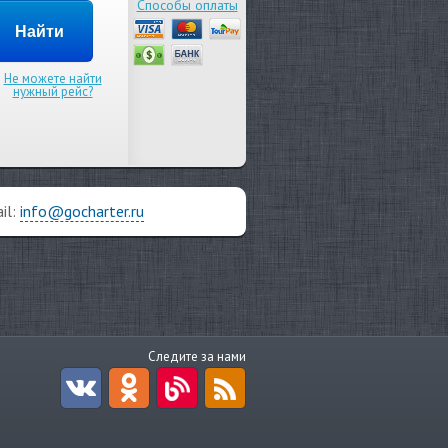
Способы оплаты
Не можете найти
нужный рейс?
il:
info@gocharter.ru
Следите за нами