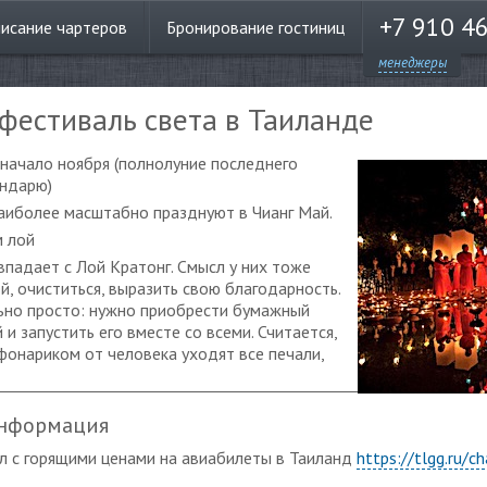
+7 910 4
писание
чартеров
Бронирование
гостиниц
менеджеры
- фестиваль света в Таиланде
-начало ноября (полнолуние последнего
ендарю)
Наиболее масштабно празднуют в Чианг Май.
 лой
впадает с Лой Кратонг. Смысл у них тоже
й, очиститься, выразить свою благодарность.
льно просто: нужно приобрести бумажный
и запустить его вместе со всеми. Считается,
фонариком от человека уходят все печали,
информация
л с горящими ценами на авиабилеты в Таиланд
https://tlgg.ru/ch