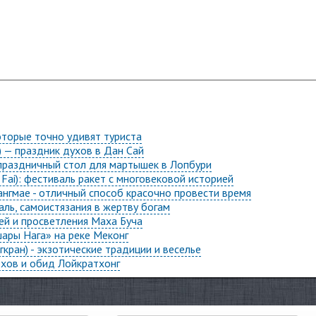
оторые точно удивят туриста
) — праздник духов в Дан Сай
праздничный стол для мартышек в Лопбури
 Fai): фестиваль ракет с многовековой историей
ангмае - отличный способ красочно провести время
аль, самоистязания в жертву богам
ей и просветления Маха Буча
ары Нага» на реке Меконг
гкран) - экзотические традиции и веселье
ехов и обид Лойкратхонг