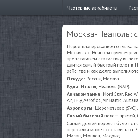
Чартерные
авиабилеты
Рас
Москва-Неаполь: с
Перед планированием отдыха на 
Москвы до Неаполя прямым рейсо
представляем статистику вылетов
длится самый быстрый полет в Н
рейс; где и как долго выполняют
Откуда
: Россия, Москва.
Куда
: Италия, Неаполь (NAP).
Авиакомпании
: Nord Star, Red W
Air, IFly, Aeroflot, Air Baltic, AlItalia
Аэропорты
: Шереметьево (SVO),
Самый быстрый
полет: прямой, 
Самый долгий перелет будет с п
пересадки может составить от 2,
Милан, Мюнхен, Мадрид.