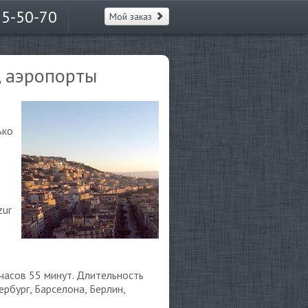
65-50-70
Мой заказ
, аэропорты
ько
zur
 часов 55 минут. Длительность
рбург, Барселона, Берлин,