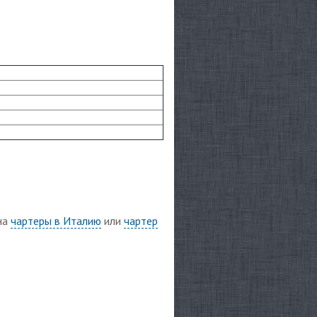
 на
чартеры в Италию
или
чартер