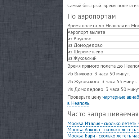
Самый быстрый: время полета из
По аэропортам
Время полета до Неаполя из Мо
Аэропорт вылета
из Внуково
из Домодедово
из Шереметьево
из Жуковский
Время прямого полета до Неапол
Из Внуково: 3 часа 50 минут.
Из Жуковского: 3 часа 55 минут.
Из Домодедово: 3 часа 50 минут
Проверьте цену
чартерные авиа
в Неаполь
.
Часто запрашиваема
Москва Италия - сколько лететь
Москва Анкона - сколько лететь
Москва Бари - сколько лететь ч