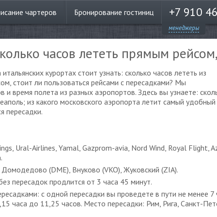
+7 910 4
писание
чартеров
Бронирование
гостиниц
менеджеры
колько часов лететь прямым рейсом
итальянских курортах стоит узнать: сколько часов лететь из
м, стоит ли пользоваться рейсами с пересадками? Мы
 и время полета из разных аэропортов. Здесь вы узнаете: скол
еаполь; из какого московского аэропорта летит самый удобный
ся пересадки.
ings, Ural-Airlines, Yamal, Gazprom-avia, Nord Wind, Royal Flight, A
.
 Домодедово (DME), Внуково (VKO), Жуковский (ZIA).
без пересадок продлится от 3 часа 45 минут.
ересадками: с одной пересадки вы проведете в пути не менее 7
15 часа до 11,25 часов. Место пересадки: Рим, Рига, Санкт-Пете