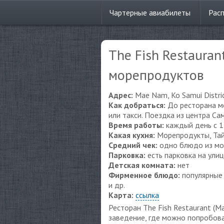
Чартерные
авиабилеты
Рас
The Fish Restaura
морепродуктов
Адрес:
Mae Nam, Ko Samui Distri
Как добраться:
До ресторана м
или такси. Поездка из центра Са
Время работы:
каждый день с 1
Какая кухня:
Морепродукты, Тай
Средний чек:
одно блюдо из мо
Парковка:
есть парковка на улиц
Детская комната:
нет
Фирменное блюдо:
популярные 
и др.
Карта:
ссылка
Ресторан The Fish Restaurant (
заведение, где можно попробова