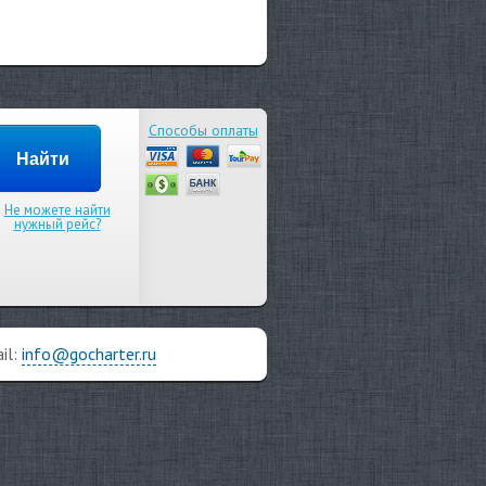
Способы оплаты
Не можете найти
нужный рейс?
il:
info@gocharter.ru