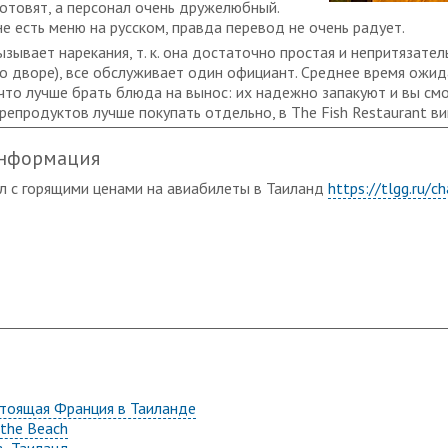
готовят, а персонал очень дружелюбный.
е есть меню на русском, правда перевод не очень радует.
зывает нарекания, т. к. она достаточно простая и непритязател
 во дворе), все обслуживает один официант. Среднее время ожид
 что лучше брать блюда на вынос: их надежно запакуют и вы см
репродуктов лучше покупать отдельно, в The Fish Restaurant ви
информация
л с горящими ценами на авиабилеты в Таиланд
https://tlgg.ru/ch
астоящая Франция в Таиланде
 the Beach