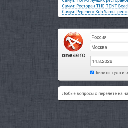
Самуи: ТОП-5 лучших ресторанов
Самуи: Ресторан THE TENT Beach
Самуи: Pepenero Koh Samui, рест
Билеты туда и 
Любые вопросы о перелете на ч