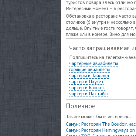
туристов повара здесь отлично 
Интересный момент – в ресторан
Обстановка в ресторане часто вы
столиков (6 внутри и несколько
дольше. Опытные гости говорят,
пляже или в номере. Вино для мо
Часто запрашиваемая 
Подпишитесь на телеграм-кана
чартерные авиабилеты
горящие авиаилеты
чартеры в Тайланд
чартер в Пхукет
чартер в Бангкок
чартер в Паттайю
Полезное
Так же может быть интересно:
Самуи: Ресторан The Boudoir, н
Самуи: Ресторан Hemingway's on