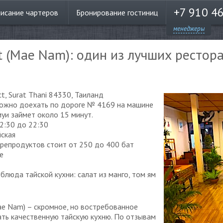
+7 910 4
писание
чартеров
Бронирование
гостиниц
менеджеры
nt (Mae Nam): один из лучших рестор
ct, Surat Thani 84330, Таиланд
ожно доехать по дороге № 4169 на машине
муи займет около 15 минут.
2:30 до 22:30
ская
репродуктов стоит от 250 до 400 бат
е
блюда тайской кухни: салат из манго, том ям
Mae Nam) – скромное, но востребованное
ть качественную тайскую кухню. По отзывам