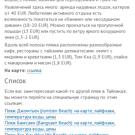
Развлечений здесь много: аренда надувных лодок, катеров
от 40 EUR. Любителям активного отдыха есть
возможность покататься на «банане» или «воздушном
диване» (18-20 EUR). Можно проехаться на прогулочной
лошади (13 EUR) или пустить по ветру яркого воздушного
змея (1,5-2 EUR).
Вдоль всей полосы пляжа расположены разнообразные
кафе, рестораны с тайскими деликатесами: омлет с
мидиями и креветками (1,3 EUR), Том Кха (1,9 EUR), спайси
с макаронами и мясом (1,8 EUR).
На карте:
ссылка
.
Список
Если вас заинтересовал какой-то другой пляж в Тайланде,
вы можете перейти на специальную страницу по этим
ссылкам:
Пляж Джомтьен (Jomtien Beach): на карте, лайфхаки,
температура воды, цены
Пляж Бангсаен (Bangsaen Beach): на карте, лайфхаки,
температура воды, цены
Пляж Хуа Хин (Hua Hin Beach): на карте, лайфхаки,