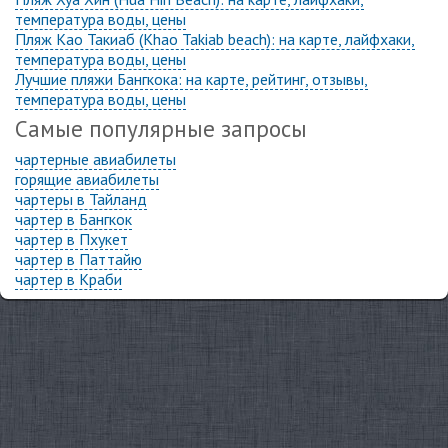
температура воды, цены
Пляж Као Такиаб (Khao Takiab beach): на карте, лайфхаки,
температура воды, цены
Лучшие пляжи Бангкока: на карте, рейтинг, отзывы,
температура воды, цены
Самые популярные запросы
чартерные авиабилеты
горящие авиабилеты
чартеры в Тайланд
чартер в Бангкок
чартер в Пхукет
чартер в Паттайю
чартер в Краби