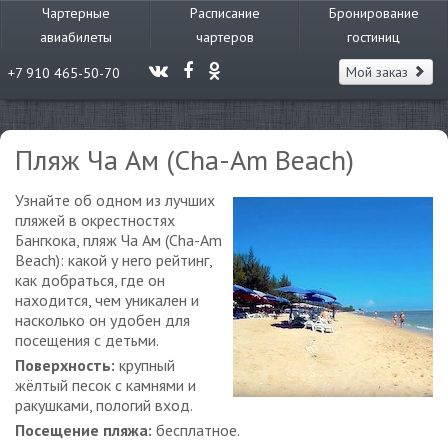
Чартерные
Расписание
Бронирование
авиабилеты
чартеров
гостиниц
Мой заказ
+7 910 465-50-70
Пляж Ча Ам (Cha-Am Beach)
Узнайте об одном из лучших
пляжей в окрестностях
Бангкока, пляж Ча Ам (Cha-Am
Beach): какой у него рейтинг,
как добраться, где он
находится, чем уникален и
насколько он удобен для
посещения с детьми.
Поверхность:
крупный
жёлтый песок с камнями и
ракушками, пологий вход.
Посещение пляжа:
бесплатное.