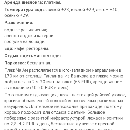
Аренда шезлонга:
платная.
Температура воды:
зимой +28, весной +29, летом +30,
осенью +29.
Развлечения:
водные развлечения;
аренда лодок и катеров;
прогулка на лошади.
Еда:
кафе, рестораны.
Отдых с детьми:
подходит.
Парковка:
бесплатная.
Пляж Ча Ам располагается в юго-западном направлении в
170 км от столицы Таиланда. Из Бангкока до пляжа можно
добраться за 2 ч. 20 мин. на такси (65 EUR), арендованном
автомобиле (30-50 EUR в день).
По отзывам отдыхающих, пляж - настоящий райский уголок,
красиво обрамлённый полосой вечнозеленых раскидистых
казуаринов. Длительное мелководье при заходе, поэтому
хорошо подходит для отдыха с детьми. Большое
побережье с развитой инфраструктурой: лежаки и зонтики
по 2,8-4,2 EUR в день, бесплатные душевые с пресной
водой, столики, кабинки для переодевания и туалеты.