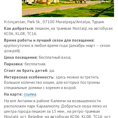
Kılınçarslan, Park Sk., 07100 Muratpaşa/Antalya, Турция.
Как добраться:
пешком, на трамвае Nostalji, на автобусах
KC06, KL08, TC16.
Время работы и лучший сезон для посещения:
круглосуточно в любое время года (декабрь-март – сезон
дождей).
Цена посещения:
бесплатный вход.
Парковка:
бесплатная.
Стоит ли брать детей:
да.
Интересная особенность:
здесь можно встретить
большое количество кошек, для которых построены
специальные домики с кормом и водой.
На карте:
ссылка
.
На юге Анталии в районе Калеичи на возвышенности
расположен парк Караалиоглу. Добраться сюда легко из
центра города пешком за 15 мин., на ретро-трамвае
Nostalji, ост. Belediye, на автобусах KC06, KL08, TC16, ост.