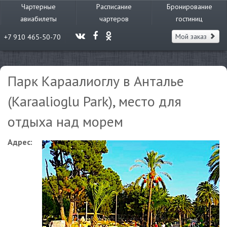
Чартерные
Расписание
Бронирование
авиабилеты
чартеров
гостиниц
Мой заказ
+7 910 465-50-70
Парк Караалиоглу в Анталье
(Karaalioglu Park), место для
отдыха над морем
Адрес: