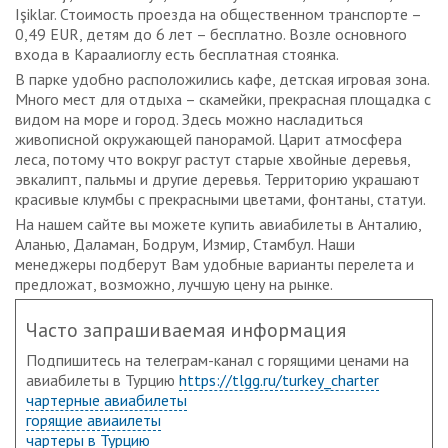
Işiklar. Стоимость проезда на общественном транспорте –
0,49 EUR, детям до 6 лет – бесплатно. Возле основного
входа в Караалиоглу есть бесплатная стоянка.
В парке удобно расположились кафе, детская игровая зона.
Много мест для отдыха – скамейки, прекрасная площадка с
видом на море и город. Здесь можно насладиться
живописной окружающей панорамой. Царит атмосфера
леса, потому что вокруг растут старые хвойные деревья,
эвкалипт, пальмы и другие деревья. Территорию украшают
красивые клумбы с прекрасными цветами, фонтаны, статуи.
На нашем сайте вы можете купить авиабилеты в Анталию,
Аланью, Даламан, Бодрум, Измир, Стамбул. Наши
менеджеры подберут Вам удобные варианты перелета и
предложат, возможно, лучшую цену на рынке.
Часто запрашиваемая информация
Подпишитесь на телеграм-канал с горящими ценами на
авиабилеты в Турцию
https://tlgg.ru/turkey_charter
чартерные авиабилеты
горящие авиаилеты
чартеры в Турцию