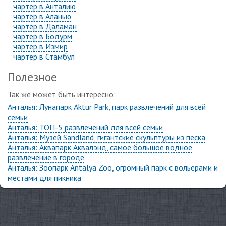
чартер в Анталию
чартер в Аланью
чартер в Даламан
чартер в Бодурм
чартер в Измир
чартер в Стамбул
Полезное
Так же может быть интересно:
Анталья: Лунапарк Aktur Park, парк развлечений для всей
семьи
Анталья: ТОП-5 развлечений для всей семьи
Анталья: Музей Sandland, гигантские скульптуры из песка
Анталья: Аквапарк Аквалэнд, самое большое водное
развлечение в городе
Анталья: Зоопарк Antalya Zoo, огромный парк с вольерами и
местами для пикника