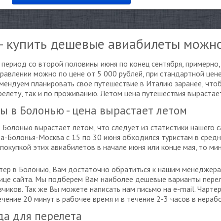
 - купить дешевые авиабилеты можн
период со второй половины июня по конец сентября, примерно, 
равлении можно по цене от 5 000 рублей, при стандартной цене
омендуем планировать свое путешествие в Италию заранее, что
елету, так и по проживанию. Летом цена путешествия вырастае
 в Болонью - цена вырастает летом
 Болонью вырастает летом, что следует из статистики нашего са
а-Болонья-Москва с 15 по 30 июня обходился туристам в средне
 покупкой этих авиабилетов в начале июня или конце мая, то ми
ртер в Болонью, Вам достаточно обратиться к нашим менеджера
анице сайта. Мы подберем Вам наиболее дешевые варианты пер
зчиков. Так же Вы можете написать нам письмо на e-mail. Чарт
чение 20 минут в рабочее время и в течение 2-3 часов в нераб
да для перелета