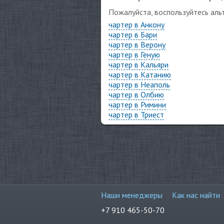
Пожалуйста, воспользуйтесь аль
чартер в Анкону
чартер в Бари
чартер в Верону
чартер в Геную
чартер в Кальяри
чартер в Катанию
чартер в Неаполь
чартер в Олбию
чартер в Римини
чартер в Триест
Наши менеджеры
Как нас найти
+7 910 465-50-70