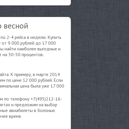
о весной
по 2-4 рейса в неделю. Купить
 от 9 000 рублей до 17 000
бы найти наиболее выгодные и
т на 30-50 процентов.
йта. К примеру, в марте 2014
м по цене 12 000 рублей. Если
нимальная цена была уже 17 000
м по телефону +7(495)212-16-
елетах и предложим на выбор
ерные авиабилеты в Болонью
очее время.