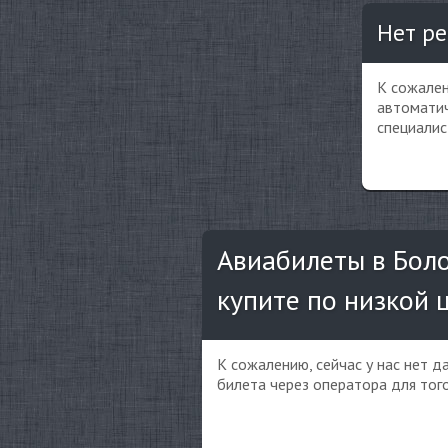
Нет ре
К сожален
автоматич
специалис
Авиабилеты в Боло
купите по низкой 
К сожалению, сейчас у нас нет 
билета через оператора для тог