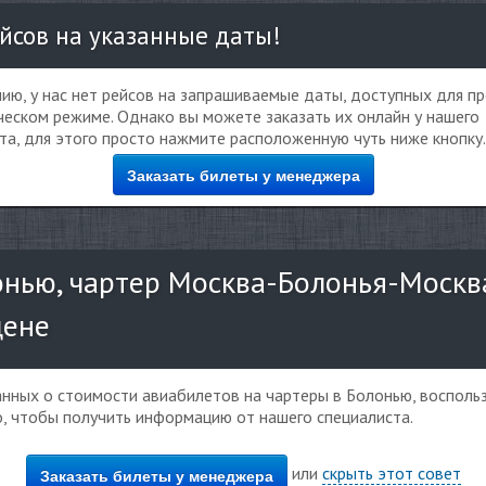
йсов на указанные даты!
ию, у нас нет рейсов на запрашиваемые даты, доступных для п
еском режиме. Однако вы можете заказать их онлайн у нашего
та, для этого просто нажмите расположенную чуть ниже кнопку.
Заказать билеты у менеджера
нью, чартер Москва-Болонья-Москва
цене
данных о стоимости авиабилетов на чартеры в Болонью, восполь
о, чтобы получить информацию от нашего специалиста.
или
скрыть этот совет
Заказать билеты у менеджера