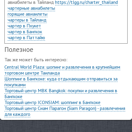
авиабилеты в Тайланд
https://tlgg.ru/charter_thailand
чартерные авиабилеты
горящие авиаилеты
чартеры в Тайланд
чартер в Пхукет
чартер в Бангкок
чартер в Паттайю
Полезное
Так же может быть интересно:
Central World Plaza: шопинг и развлечения в крупнейшем
торговом центре Таиланда
Шоппинг в Бангкоке: куда отдыхающим отправиться за
покупками
Торговый центр MBK Bangkok: покупки и развлечения в
Бангкоке
Торговый центр ICONSIAM: шоппинг в Бангкоке
Торговый центр Сиам Парагон (Siam Paragon) - развлечения
для каждого