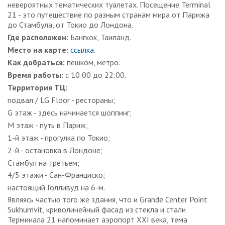
невероятных тематических туалетах. Посещение Terminal
21 - это путешествие по разным странам мира от Парижа
до Стамбула, от Токио до Лондона.
Где расположен:
Бангкок, Таиланд.
Место на карте:
ссылка
.
Как добраться:
пешком, метро.
Время работы:
с 10:00 до 22:00.
Территория ТЦ:
подвал / LG Floor - рестораны;
G этаж - здесь начинается шоппинг;
М этаж - путь в Париж;
1-й этаж - прогулка по Токио;
2-й - остановка в Лондоне;
Стамбул на третьем;
4/5 этажи - Сан-Франциско;
настоящий Голливуд на 6-м.
Являясь частью того же здания, что и Grande Center Point
Sukhumvit, криволинейный фасад из стекла и стали
Терминала 21 напоминает аэропорт XXI века, тема