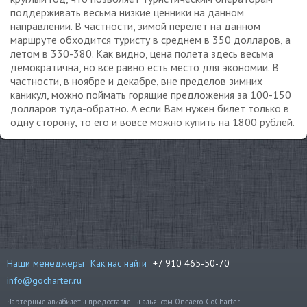
поддерживать весьма низкие ценники на данном
направлении. В частности, зимой перелет на данном
маршруте обходится туристу в среднем в 350 долларов, а
летом в 330-380. Как видно, цена полета здесь весьма
демократична, но все равно есть место для экономии. В
частности, в ноябре и декабре, вне пределов зимних
каникул, можно поймать горящие предложения за 100-150
долларов туда-обратно. А если Вам нужен билет только в
одну сторону, то его и вовсе можно купить на 1800 рублей.
Наши менеджеры
Как нас найти
+7 910 465-50-70
info@gocharter.ru
Чартерные авиабилеты предоставлены альянсом Oneaero-GoCharter