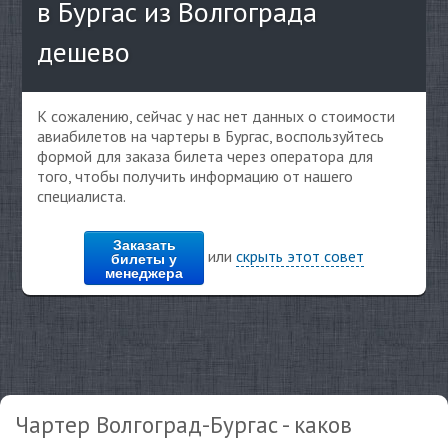
в Бургас из Волгограда
дешево
К сожалению, сейчас у нас нет данных о стоимости
авиабилетов на чартеры в Бургас, воспользуйтесь
формой для заказа билета через оператора для
того, чтобы получить информацию от нашего
специалиста.
Заказать
или
скрыть этот совет
билеты у
менеджера
Чартер Волгоград-Бургас - каков