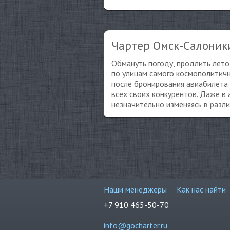
Чартер Омск-Салоники
Обмануть погоду, продлить лето,
по улицам самого космополитично
после бронирования авиабилета
всех своих конкурентов. Даже в 
незначительно изменяясь в разл
Наши менеджеры
Как нас найти
+7 910 465-50-70
info@gocharter.ru