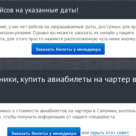
йсов на указанные даты!
ию, у нас нет рейсов на запрашиваемые даты, доступных для п
еском режиме. Однако вы можете заказать их онлайн у нашего
та, для этого просто нажмите расположенную чуть ниже кнопку.
Заказать билеты у менеджера
ики, купить авиабилеты на чартер 
данных о стоимости авиабилетов на чартеры в Салоники, воспол
о, чтобы получить информацию от нашего специалиста.
или
скрыть этот совет
Заказать билеты у менеджера