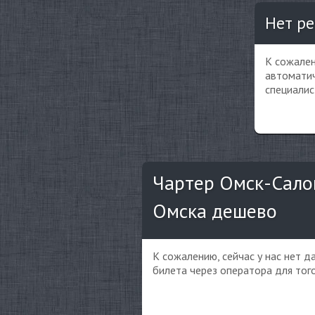
Нет ре
К сожален
автоматич
специалис
Чартер Омск-Салон
Омска дешево
К сожалению, сейчас у нас нет 
билета через оператора для тог