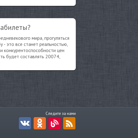
иабилеты?
редневекового мира, прогуляться
у - это все станет реальностью,
 и конкурентоспособности цен
сть будет составлять 20074,
Следите за нами