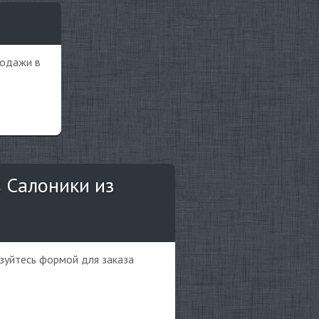
родажи в
в Салоники из
ьзуйтесь формой для заказа