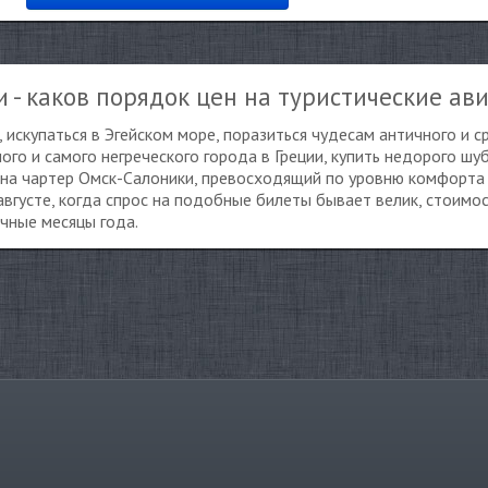
 - каков порядок цен на туристические ав
 искупаться в Эгейском море, поразиться чудесам античного и с
го и самого негреческого города в Греции, купить недорого шуб
 на чартер Омск-Салоники, превосходящий по уровню комфорта
августе, когда спрос на подобные билеты бывает велик, стоимо
ичные месяцы года.