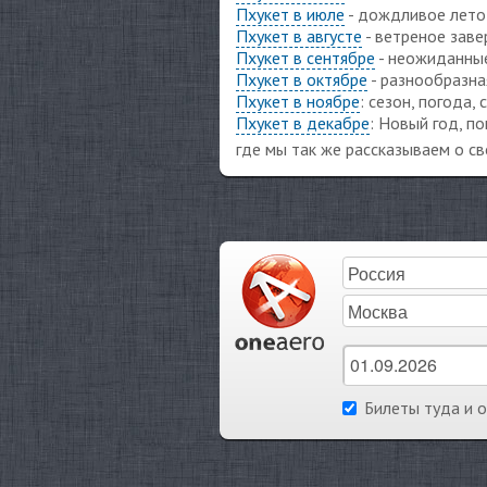
Пхукет в июле
- дождливое лето 
Пхукет в августе
- ветреное заве
Пхукет в сентябре
- неожиданные
Пхукет в октябре
- разнообразна
Пхукет в ноябре
: сезон, погода
Пхукет в декабре
: Новый год, п
где мы так же рассказываем о с
Билеты туда и 