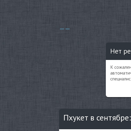
Нет ре
К сожален
автоматич
специалис
Пхукет в сентябре