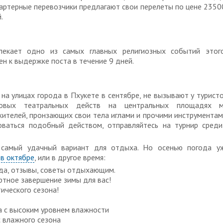
артерные перевозчики предлагают свои перелеты по цене 23500
.
лекает одно из самых главных религиозных событий этог
ен к выдержке поста в течение 9 дней.
на улицах города в Пхукете в сентябре, не вызывают у турист
совых театральных действ на центральных площадях м
ителей, пронзающих свои тела иглами и прочими инструментами
ваться подобный действом, отправляйтесь на турнир сред
 самый удачный вариант для отдыха. Но осенью погода уже
 в октябре
, или в другое время:
ода, отзывы, советы отдыхающим.
ртное завершение зимы для вас!
тического сезона!
а с высоким уровнем влажности
 влажного сезона