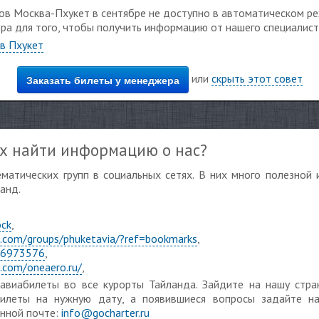
ов Москва-Пхукет в сентябре не доступно в автоматическом р
ора для того, чтобы получить информацию от нашего специалист
 в Пхукет
или
скрыть этот совет
Заказать билеты у менеджера
ях найти информацию о нас?
матических групп в социальных сетях. В них много полезной 
анд.
ock
,
.com/groups/phuketavia/?ref=bookmarks
,
156973576
,
.com/oneaero.ru/
,
авиабилеты во все курорты Тайланда. Зайдите на нашу стра
илеты на нужную дату, а появившиеся вопросы задайте 
онной почте:
info@gocharter.ru