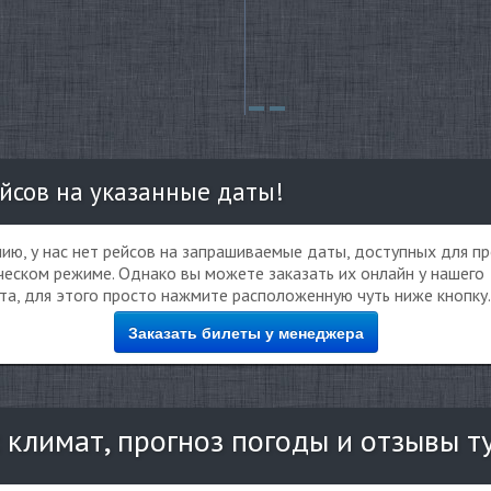
йсов на указанные даты!
ию, у нас нет рейсов на запрашиваемые даты, доступных для п
еском режиме. Однако вы можете заказать их онлайн у нашего
та, для этого просто нажмите расположенную чуть ниже кнопку.
Заказать билеты у менеджера
: климат, прогноз погоды и отзывы т