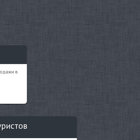
родажи в
уристов