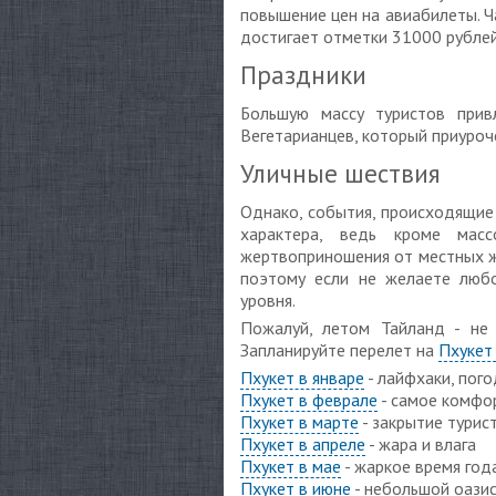
повышение цен на авиабилеты. Ч
достигает отметки 31000 рублей
Праздники
Большую массу туристов прив
Вегетарианцев, который приуроч
Уличные шествия
Однако, события, происходящие 
характера, ведь кроме мас
жертвоприношения от местных ж
поэтому если не желаете любо
уровня.
Пожалуй, летом Тайланд - не
Запланируйте перелет на
Пхукет
Пхукет в январе
- лайфхаки, пог
Пхукет в феврале
- самое комфо
Пхукет в марте
- закрытие турис
Пхукет в апреле
- жара и влага
Пхукет в мае
- жаркое время год
Пхукет в июне
- небольшой оазис