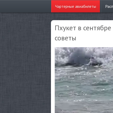
Чартерные
авиабилеты
Рас
Пхукет в сентябре
советы