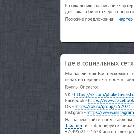
К сожалению, расписание чартер
для заказа билета через операт
Похожие предложения:
чартер
Где в социальных сет
Мы нашли для Вас несколько те
ценах на перелет чатером в Тайл
Группы Oneaero:
VK -
https://vk.com/phuketaviast
Facebook -
https://www.facebook
OK -
https://ok.ru/group/55207
Instgram -
https://www.instagram
На нашем сайте представлены 
Тайланд
и забронируйте авиаб
+7(495)212-1628 или по электр