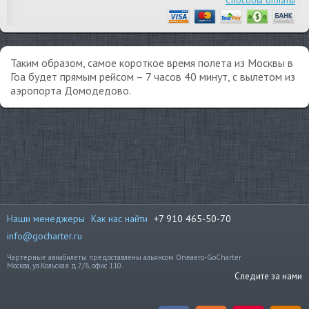
Способы оплаты
Таким образом, самое короткое время полета из Москвы в
Гоа будет прямым рейсом – 7 часов 40 минут, с вылетом из
аэропорта Домодедово.
Наши менеджеры
Как нас найти
+7 910 465-50-70
info@gocharter.ru
Чартерные авиабилеты предоставлены альянсом Oneaero-GoCharter
Москва, ул.Кольская д.7/8, офис 110.
Следите за нами