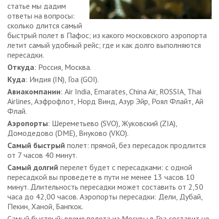
статье мы дадим
ответы на вопросы:
сколько длится самый
быстрый полет в Пафос; из какого московского аэропорта
летит самый удобный рейс; где и как долго выполняются
пересадки.
Откуда
: Россия, Москва.
Куда
: Индия (IN), Гоа (GOI).
Авиакомпании
: Air India, Emarates, China Air, ROSSIA, Thai
Airlines, Аэфрофлот, Норд Винд, Азур Эйр, Роял Флайт, Ай
Флай.
Аэропорты
: Шереметьево (SVO), Жуковский (ZIA),
Домодедово (DME), Внуково (VKO).
Самый быстрый
полет: прямой, без пересадок продлится
от 7 часов 40 минут.
Самый долгий
перелет будет с пересадками: с одной
пересадкой вы проведете в пути не менее 13 часов 10
минут. Длительность пересадки может составить от 2,50
часа до 42,00 часов. Аэропорты пересадки: Дели, Дубай,
Пекин, Ханой, Бангкок.
Самый быстрый: время полета из Москвы в Гоа составит не