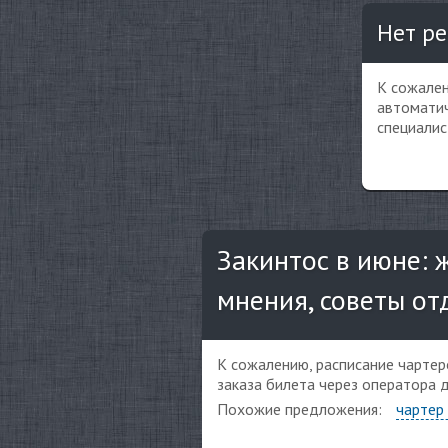
Нет ре
К сожален
автоматич
специалис
Закинтос в июне: 
мнения, советы о
К сожалению, расписание чартер
заказа билета через оператора 
Похожие предложения:
чартер