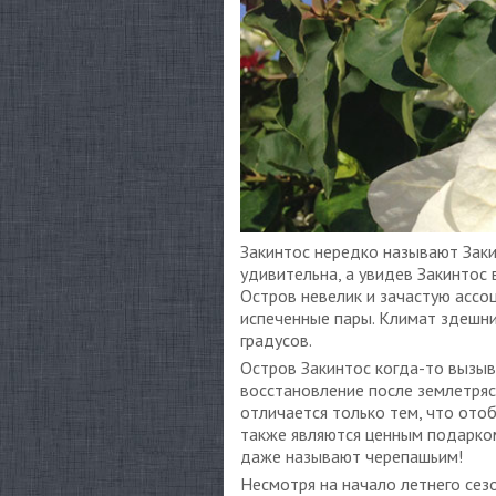
Закинтос нередко называют Заки
удивительна, а увидев Закинтос 
Остров невелик и зачастую ассо
испеченные пары. Климат здешни
градусов.
Остров Закинтос когда-то вызыв
восстановление после землетряс
отличается только тем, что от
также являются ценным подарком
даже называют черепашьим!
Несмотря на начало летнего сезо