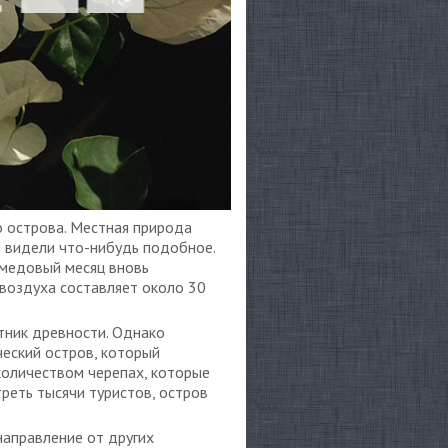
о острова. Местная природа
ни видели что-нибудь подобное.
 медовый месяц вновь
 воздуха составляет около 30
тник древности. Однако
ческий остров, который
количеством черепах, которые
реть тысячи туристов, остров
направление от других