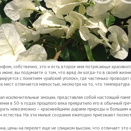
нфом, собственно, это и есть второе имя потрясающе красивог
в июне, вы подумаете о том, что вряд ли когда-то в своей жиз
циируется с понятием «райский уголок», где частенько проводят
х мест отличается мягкостью, несмотря на то, что температура
ал исключительные эмоции, представляя собой настоящий памя
ения в 50-х годах прошлого века превратило его в обычный гре
обрать невозможно – красивейшими дарами природы и большим 
 естества. На эти милые создания ежегодно приезжают посмот
на, цены на перелет еще не слишком высоки, что отличает это 