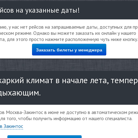
йсов на указанные даты!
ию, у нас нет рейсов на запрашиваемые даты, доступных для п
еском режиме. Однако вы можете заказать их онлайн у нашего
та, для этого просто нажмите расположенную чуть ниже кнопку.
Заказать билеты у менеджера
жаркий климат в начале лета, темпер
тдыхающим.
ов Москва-Закинтос в июне не доступно в автоматическом реж
для того, чтобы получить информацию от нашего специалиста.
 в Закинтос