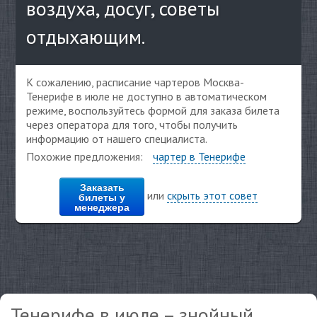
воздуха, досуг, советы
отдыхающим.
К сожалению, расписание чартеров Москва-
Тенерифе в июле не доступно в автоматическом
режиме, воспользуйтесь формой для заказа билета
через оператора для того, чтобы получить
информацию от нашего специалиста.
Похожие предложения:
чартер в Тенерифе
Заказать
или
скрыть этот совет
билеты у
менеджера
Тенерифе в июле – знойный