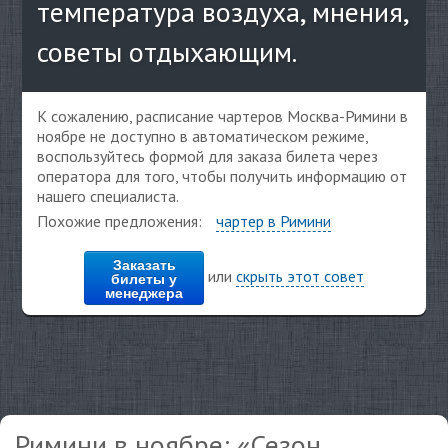
температура воздуха, мнения,
советы отдыхающим.
К сожалению, расписание чартеров Москва-Римини в
ноябре не доступно в автоматическом режиме,
воспользуйтесь формой для заказа билета через
оператора для того, чтобы получить информацию от
нашего специалиста.
Похожие предложения:
чартер в Римини
Заказать
или
скрыть этот совет
билеты у
менеджера
Римини в ноябре: «Сезон