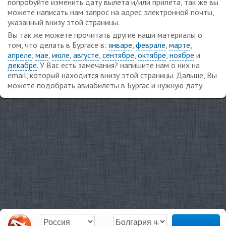
попробуйте изменить дату вылета и/или прилета, так же вы
можете написать нам запрос на адрес электронной почты,
указанный внизу этой страницы.
Вы так же можете прочитать другие наши материалы о
том, что делать в Бургасе в:
январе
,
феврале
,
марте
,
апреле
,
мае
,
июле
,
августе
,
сентябре
,
октябре
,
ноябре
и
декабре
. У Вас есть замечания? напишите нам о них на
email, который находится внизу этой страницы. Дальше, Вы
можете подобрать авиабилеты в Бургас и нужную дату.