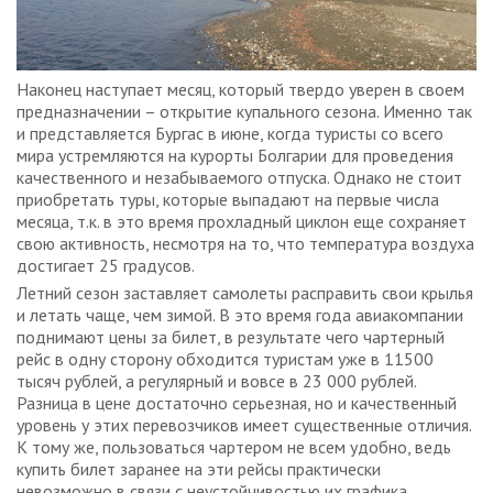
Наконец наступает месяц, который твердо уверен в своем
предназначении – открытие купального сезона. Именно так
и представляется Бургас в июне, когда туристы со всего
мира устремляются на курорты Болгарии для проведения
качественного и незабываемого отпуска. Однако не стоит
приобретать туры, которые выпадают на первые числа
месяца, т.к. в это время прохладный циклон еще сохраняет
свою активность, несмотря на то, что температура воздуха
достигает 25 градусов.
Летний сезон заставляет самолеты расправить свои крылья
и летать чаще, чем зимой. В это время года авиакомпании
поднимают цены за билет, в результате чего чартерный
рейс в одну сторону обходится туристам уже в 11500
тысяч рублей, а регулярный и вовсе в 23 000 рублей.
Разница в цене достаточно серьезная, но и качественный
уровень у этих перевозчиков имеет существенные отличия.
К тому же, пользоваться чартером не всем удобно, ведь
купить билет заранее на эти рейсы практически
невозможно в связи с неустойчивостью их графика