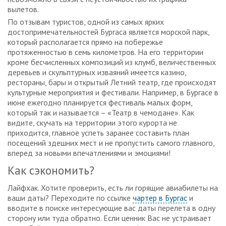
вылетов.
По отзывам туристов, одной из самых ярких
достопримечательностей Бургаса является морской парк,
который располагается прямо на побережье
протяженностью в семь километров. На его территории
кроме бесчисленных композиций из клумб, величественных
деревьев и скульптурных изваяний имеется казино,
рестораны, бары и открытый Летний театр, где происходят
культурные мероприятия и фестивали. Например, в Бургасе в
июне ежегодно планируется фестиваль малых форм,
который так и называется – «Театр в чемодане». Как
видите, скучать на территории этого курорта не
приходится, главное успеть заранее составить план
посещений здешних мест и не пропустить самого главного,
вперед за новыми впечатлениями и эмоциями!
Как сэкономить?
Лайфхак. Хотите проверить, есть ли горящие авиабилеты на
ваши даты? Переходите по ссылке
чартер в Бургас
и
вводите в поиске интересующие вас даты перелета в одну
сторону или туда обратно. Если ценник Вас не устраивает