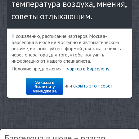
температура воздуха, мнения,
советы отдыхающим.
К сожалению, расписание чартеров Москва-
Барселона в июле не доступно в автоматическом
режиме, воспользуйтесь формой для заказа билета
через оператора для того, чтобы получить
информацию от нашего специалиста.
Похожие предложения:
чартер в Барселону
Заказать
или
скрыть этот совет
билеты у
менеджера
Барселона в июле – разгар